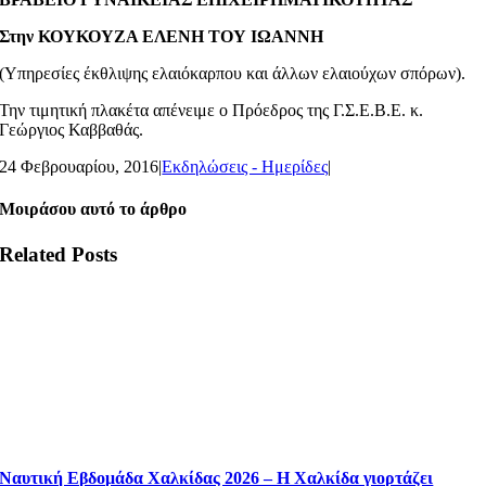
Στην ΚΟΥΚΟΥΖΑ ΕΛΕΝΗ ΤΟΥ ΙΩΑΝΝΗ
(Υπηρεσίες έκθλιψης ελαιόκαρπου και άλλων ελαιούχων σπόρων).
Την τιμητική πλακέτα απένειμε ο Πρόεδρος της Γ.Σ.Ε.Β.Ε. κ.
Γεώργιος Καββαθάς.
24 Φεβρουαρίου, 2016
|
Εκδηλώσεις - Ημερίδες
|
Μοιράσου αυτό το άρθρο
Related Posts
Ναυτική Εβδομάδα Χαλκίδας 2026 – Η Χαλκίδα γιορτάζει