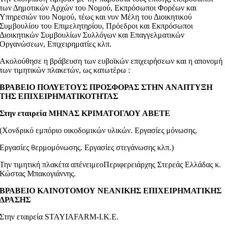
των Δημοτικών Αρχών του Νομού, Εκπρόσωποι Φορέων και
Υπηρεσιών του Νομού, τέως και νυν Μέλη του Διοικητικού
Συμβουλίου του Επιμελητηρίου, Πρόεδροι και Εκπρόσωποι
Διοικητικών Συμβουλίων Συλλόγων και Επαγγελματικών
Οργανώσεων, Επιχειρηματίες κλπ.
Ακολούθησε η βράβευση των ευβοϊκών επιχειρήσεων και η απονομή
των τιμητικών πλακετών, ως κατωτέρω :
ΒΡΑΒΕΙΟ ΠΟΛΥΕΤΟΥΣ ΠΡΟΣΦΟΡΑΣ ΣΤΗΝ ΑΝΑΠΤΥΞΗ
ΤΗΣ ΕΠΙΧΕΙΡΗΜΑΤΙΚΟΤΗΤΑΣ
Στην εταιρεία ΜΗΝΑΣ ΚΡΙΜΑΤΟΓΛΟΥ ΑΒΕΤΕ
(Χονδρικό εμπόριο οικοδομικών υλικών. Εργασίες μόνωσης.
Εργασίες θερμομόνωσης. Εργασίες στεγάνωσης κλπ.)
Την τιμητική πλακέτα απένειμεoΠεριφερειάρχης Στερεάς Ελλάδας κ.
Κώστας Μπακογιάννης.
ΒΡΑΒΕΙΟ ΚΑΙΝΟΤΟΜΟΥ ΝΕΑΝΙΚΗΣ ΕΠΙΧΕΙΡΗΜΑΤΙΚΗΣ
ΔΡΑΣΗΣ
Στην εταιρεία STAYIAFARM-I.K.E.