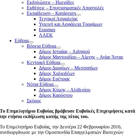
Εκδηλώσεις – Ημερίδες
Εκθέσεις – Επιχειρηματικές Αποστολές
Εκπαίδευση – Κατάρτιση
Τεχνικοί Ασφαλείας
Υγιεινή και Ασφάλεια Τροφίμων
Erasmus
ΛΑΕΚ
Εύβοια
Βόρεια Εύβοια
Δήμος Ιστιαίας – Αιδηψού
Δήμος Μαντουδίου – Λίμνης – Αγίας Άννας
Κεντρική Εύβοια
Δήμος Διρφύων – Μεσσαπίων
Δήμος Χαλκιδέων
Δήμος Ερέτριας
Νότια Εύβοια
Δήμος Κύμης – Αλιβερίου
Δήμος Καρύστου
Σκύρος
Το Επιμελητήριο Ευβοίας βράβευσε Ευβοϊκές Επιχειρήσεις κατά
την ετήσια εκδήλωση κοπής της πίτας του.
Το Επιμελητήριο Ευβοίας, την Δευτέρα 22 Φεβρουαρίου 2016,
συνδιοργάνωσε με την Ομοσπονδία Επαγγελματιών Βιοτεχνών