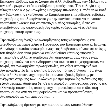
Εμπόρων Εύβοιας και το Σωματείο Αλληλοβοήθειας των Μελών του,
την καθιερωμένη ετήσια εκδήλωση κοπής πίτας. Την ευλογία της
πίτας τέλεσε o Αρχιμανδρίτης Θεοχάρης Φιλόθεος. Παράλληλα κατά
την διάρκεια της εκδήλωσης το Επιμελητήριο επιβράβευσε ευβοϊκές
επιχειρήσεις που διακρίνονται για την ικανότητα τους να επινοούν
πρωτότυπες λύσεις και να εντοπίζουν νέες ευκαιρίες, ώστε να
υπερβαίνουν την οικονομική συγκυρία, γράφοντας νέες σελίδες
επιχειρηματικής αριστείας.
Την εκδήλωση άνοιξε καλωσορίζοντας τους καλεσμένους και
απευθύνοντας χαιρετισμό ο Πρόεδρος του Επιμελητηρίου κ. Ιωάννης
Λιονάκης, ο οποίος αναφερόμενος στις βραβεύσεις τόνισε ότι στόχος
του Φορέα δεν είναι μόνο να επιβραβεύσει κάποιες επιφανείς
επιχειρήσεις αλλά να συμβάλει στη δημιουργία μιας νέας γενιάς
επιχειρηματιών, να την ενθαρρύνει να σκέπτεται επιχειρηματικά, να
τολμά, να αναλαμβάνει πρωτοβουλίες, να χτίζει στρατηγική και
συνεργασίες. Το Επιμελητήριο Εύβοιας – όπως δήλωσε – θα είναι
πάντα δίπλα στον επιχειρηματία με αναπτυξιακές δράσεις, με
ενέργειες στήριξης των μελών και με πρωτοβουλίες ανάπτυξης της
εξωστρέφειας, ιδιαίτερα δε, σε μια περίοδο πρωτοφανούς ύφεσης της
ελληνικής οικονομίας όπου η επιχειρηματικότητα και η ιδιωτική
πρωτοβουλία αντί να επιβραβεύονται και να προστατεύονται, ΄΄
στοχοποιούνται και τιμωρούνται ΄΄.
Την εκδήλωση τίμησαν με την παρουσία τους καιαπεύθυναν