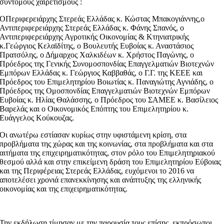
σύντομους χαιρετισμούς :
OΠεριφερειάρχης Στερεάς Ελλάδας κ. Κώστας Μπακογιάννης,ο
Αντιπεριφερειάρχης Στερεάς Ελλάδας κ. Φάνης Σπανός, ο
Αντιπεριφερειάρχης Αγροτικής Οικονομίας & Κτηνιατρικής
κ.Γεώργιος Κελαϊδίτης, ο Βουλευτής Ευβοίας κ. Αναστάσιος
Πρατσόλης, ο Δήμαρχος Χαλκιδέων κ. Χρήστος Παγώνης, ο
Πρόεδρος της Γενικής Συνομοσπονδίας Επαγγελματιών Βιοτεχνών
Εμπόρων Ελλάδας κ. Γεώργιος Καββαθάς, ο Γ.Γ. της ΚΕΕΕ και
Πρόεδρος του Επιμελητηρίου Βοιωτίας κ. Παναγιώτης Αγνιάδης, ο
Πρόεδρος της Ομοσπονδίας Επαγγελματιών Βιοτεχνών Εμπόρων
Ευβοίας κ. Ηλίας Θαλάσσης, ο Πρόεδρος του ΣΑΜΕΕ κ. Βασίλειος
Βαρελάς και ο Οικονομικός Επόπτης του Επιμελητηρίου κ.
Ευάγγελος Κούκουζας.
Οι ανωτέρω εστίασαν κυρίως στην υφιστάμενη κρίση, στα
προβλήματα της χώρας και της κοινωνίας, στα προβλήματα και στα
αιτήματα της επιχειρηματικότητας, στον ρόλο του Επιμελητηριακού
θεσμού αλλά και στην επικείμενη δράση του Επιμελητηρίου Εύβοιας
και της Περιφέρειας Στερεάς Ελλάδας, ευχόμενοι το 2016 να
αποτελέσει χρονιά επανεκκίνησης και ανάπτυξης της ελληνικής
οικονομίας και της επιχειρηματικότητας.
Την εκδήλωση τίμησαν με την παρουσία τους επίσης, εκπρόσωποι