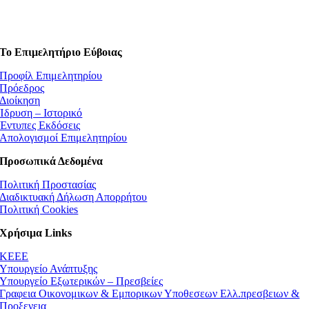
Το Επιμελητήριο Εύβοιας
Προφίλ Επιμελητηρίου
Πρόεδρος
Διοίκηση
Ίδρυση – Ιστορικό
Έντυπες Εκδόσεις
Απολογισμοί Επιμελητηρίου
Προσωπικά Δεδομένα
Πολιτική Προστασίας
Διαδικτυακή Δήλωση Απορρήτου
Πολιτική Cookies
Χρήσιμα Links
ΚEEE
Υπουργείο Ανάπτυξης
Υπουργείο Εξωτερικών – Πρεσβείες
Γραφεια Οικονομικων & Εμπορικων Υποθεσεων Ελλ.πρεσβειων &
Προξενεια