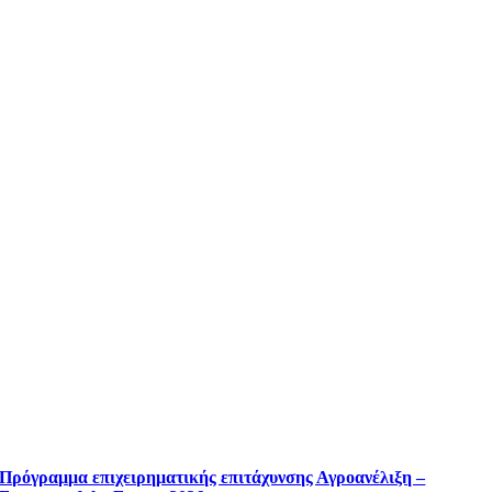
Πρόγραμμα επιχειρηματικής επιτάχυνσης Αγροανέλιξη –