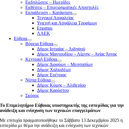
Εκδηλώσεις – Ημερίδες
Εκθέσεις – Επιχειρηματικές Αποστολές
Εκπαίδευση – Κατάρτιση
Τεχνικοί Ασφαλείας
Υγιεινή και Ασφάλεια Τροφίμων
Erasmus
ΛΑΕΚ
Εύβοια
Βόρεια Εύβοια
Δήμος Ιστιαίας – Αιδηψού
Δήμος Μαντουδίου – Λίμνης – Αγίας Άννας
Κεντρική Εύβοια
Δήμος Διρφύων – Μεσσαπίων
Δήμος Χαλκιδέων
Δήμος Ερέτριας
Νότια Εύβοια
Δήμος Κύμης – Αλιβερίου
Δήμος Καρύστου
Σκύρος
Το Επιμελητήριο Εύβοιας υποστηρικτής της εσπερίδας για την
ανάδειξη και ενίσχυση των τεχνικών επαγγελμάτων
Με επιτυχία πραγματοποιήθηκε το Σάββατο 13 Δεκεμβρίου 2025 η
εσπερίδα με θέμα την ανάδειξη και ενίσχυση των τεχνικών