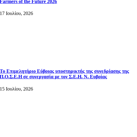
Farmers of the Future 2026
17 Ιουλίου, 2026
Το Επιμελητήριο Εύβοιας υποστηρικτής της συνεδρίασης της
Π.Ο.Σ.Ε.Η σε συνεργασία με τον Σ.Ε.Η. Ν. Ευβοίας
15 Ιουλίου, 2026