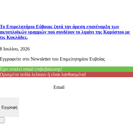
Το Επιμελητήριο Εύβοιας ζητά την άμεση επανέναρξη των
ακτοπλοϊκών γραμμών που συνδέουν το λιμάνι της Καρύστου με
τις Κυκλάδες.
8 Ιουλίου, 2026
Εγγραφείτε στο Newsletter του Επιμελητηρίου Ευβοίας
Έχει σταλεί email επιβεβαίωσης!
Ορισμένα πεδία λείπουν ή είναι λανθασμένα!
Email