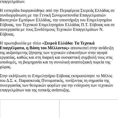
επαγγελμάτων.
Η εσπερίδα διοργανώθηκε από την Περιφέρεια Στερεάς Ελλάδας σε
συνδιοργάνωση με την Γενική Συνομοσπονδία Επαγγελματιών
Βιοτεχνών Εμπόρων Ελλάδας, την υποστήριξη του Επιμελητηρίου
Εύβοιας, του Τεχνικού Επιμελητηρίου Ελλάδας Π.Τ. Εύβοιας και σε
συνεργασία με τους Συνδέσμους Τεχνικών Επαγγελμάτων Ν.
Εύβοιας.
Η πρωτοβουλία με τίτλο
«Στερεά Ελλάδα: Τα Τεχνικά
Επαγγέλματα, η Βάση του Μέλλοντος»
αποσκοπεί στην ανάδειξη
της αυξανόμενης ζήτησης των τεχνικών ειδικοτήτων στην αγορά
εργασίας, καθώς και στη διαρκή και ουσιαστική συμβολή τους στις
υποδομές, τη βιομηχανία και τη συνολική αναπτυξιακή πορεία της
χώρας.
Στην εκδήλωση το Επιμελητήριο Εύβοιας εκπροσώπησε το Μέλος
του Δ.Σ. κ. Παρασκευάς Πνευματικός, τονίζοντας τη σημασία της
συνεργασίας των θεσμικών φορέων για την ενίσχυση των τεχνικών
επαγγελμάτων και της τοπικής ανάπτυξης.