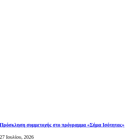
Πρόσκληση συμμετοχής στο πρόγραμμα «Σήμα Ισότητας»
27 Ιουλίου, 2026