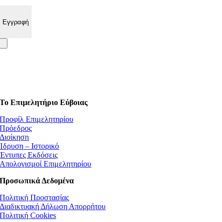
Το Επιμελητήριο Εύβοιας
Προφίλ Επιμελητηρίου
Πρόεδρος
Διοίκηση
Ίδρυση – Ιστορικό
Έντυπες Εκδόσεις
Απολογισμοί Επιμελητηρίου
Προσωπικά Δεδομένα
Πολιτική Προστασίας
Διαδικτυακή Δήλωση Απορρήτου
Πολιτική Cookies