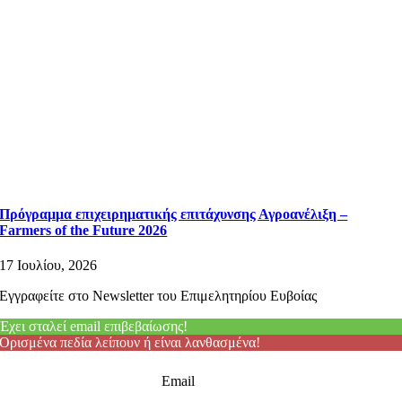
Πρόγραμμα επιχειρηματικής επιτάχυνσης Αγροανέλιξη –
Farmers of the Future 2026
17 Ιουλίου, 2026
Εγγραφείτε στο Newsletter του Επιμελητηρίου Ευβοίας
Έχει σταλεί email επιβεβαίωσης!
Ορισμένα πεδία λείπουν ή είναι λανθασμένα!
Email