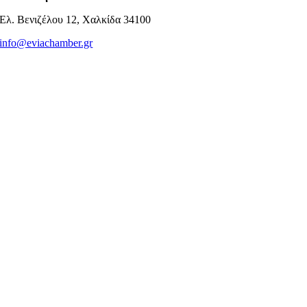
Ελ. Βενιζέλου 12, Χαλκίδα 34100
info@eviachamber.gr