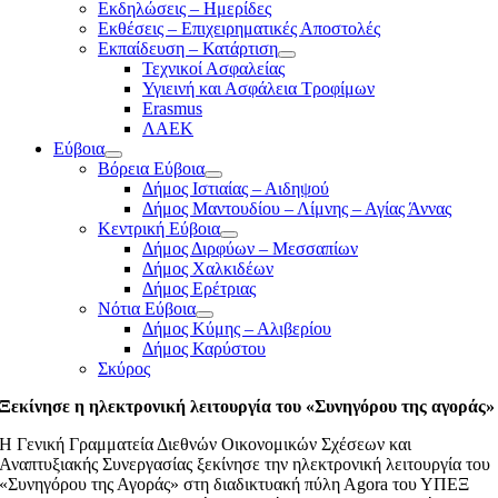
Εκδηλώσεις – Ημερίδες
Εκθέσεις – Επιχειρηματικές Αποστολές
Εκπαίδευση – Κατάρτιση
Τεχνικοί Ασφαλείας
Υγιεινή και Ασφάλεια Τροφίμων
Erasmus
ΛΑΕΚ
Εύβοια
Βόρεια Εύβοια
Δήμος Ιστιαίας – Αιδηψού
Δήμος Μαντουδίου – Λίμνης – Αγίας Άννας
Κεντρική Εύβοια
Δήμος Διρφύων – Μεσσαπίων
Δήμος Χαλκιδέων
Δήμος Ερέτριας
Νότια Εύβοια
Δήμος Κύμης – Αλιβερίου
Δήμος Καρύστου
Σκύρος
Ξεκίνησε η ηλεκτρονική λειτουργία του «Συνηγόρου της αγοράς»
Η Γενική Γραμματεία Διεθνών Οικονομικών Σχέσεων και
Αναπτυξιακής Συνεργασίας ξεκίνησε την ηλεκτρονική λειτουργία του
«Συνηγόρου της Αγοράς» στη διαδικτυακή πύλη Αgora του ΥΠΕΞ