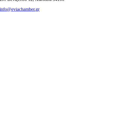
info@eviachamber.gr