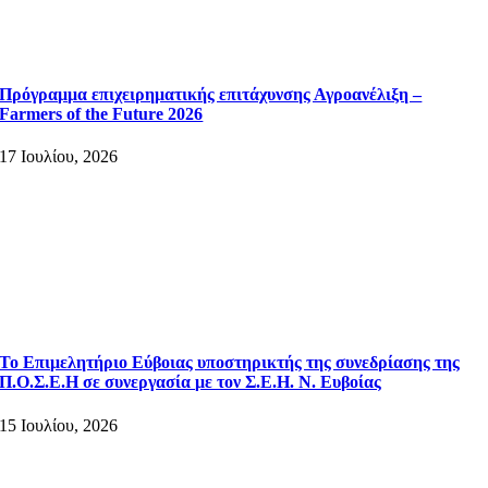
Πρόγραμμα επιχειρηματικής επιτάχυνσης Αγροανέλιξη –
Farmers of the Future 2026
17 Ιουλίου, 2026
Το Επιμελητήριο Εύβοιας υποστηρικτής της συνεδρίασης της
Π.Ο.Σ.Ε.Η σε συνεργασία με τον Σ.Ε.Η. Ν. Ευβοίας
15 Ιουλίου, 2026