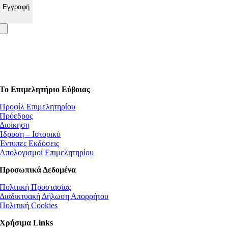
Το Επιμελητήριο Εύβοιας
Προφίλ Επιμελητηρίου
Πρόεδρος
Διοίκηση
Ίδρυση – Ιστορικό
Έντυπες Εκδόσεις
Απολογισμοί Επιμελητηρίου
Προσωπικά Δεδομένα
Πολιτική Προστασίας
Διαδικτυακή Δήλωση Απορρήτου
Πολιτική Cookies
Χρήσιμα Links