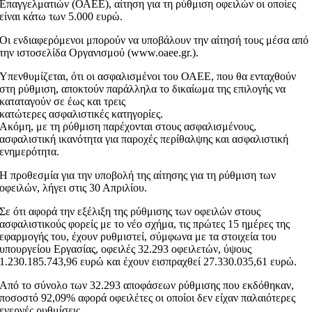
Επαγγελματιών (ΟΑΕΕ), αίτηση για τη ρύθμιση οφειλών οι οποίες
είναι κάτω των 5.000 ευρώ.
Οι ενδιαφερόμενοι μπορούν να υποβάλουν την αίτησή τους μέσα από
την ιστοσελίδα Οργανισμού (www.oaee.gr.).
Υπενθυμίζεται, ότι οι ασφαλισμένοι του ΟΑΕΕ, που θα ενταχθούν
στη ρύθμιση, αποκτούν παράλληλα το δικαίωμα της επιλογής να
καταταγούν σε έως και τρεις
κατώτερες ασφαλιστικές κατηγορίες.
Ακόμη, με τη ρύθμιση παρέχονται στους ασφαλισμένους,
ασφαλιστική ικανότητα για παροχές περίθαλψης και ασφαλιστική
ενημερότητα.
Η προθεσμία για την υποβολή της αίτησης για τη ρύθμιση των
οφειλών, λήγει στις 30 Απριλίου.
Σε ότι αφορά την εξέλιξη της ρύθμισης των οφειλών στους
ασφαλιστικούς φορείς με το νέο σχήμα, τις πρώτες 15 ημέρες της
εφαρμογής του, έχουν ρυθμιστεί, σύμφωνα με τα στοιχεία του
υπουργείου Εργασίας, οφειλές 32.293 οφειλετών, ύψους
1.230.185.743,96 ευρώ και έχουν εισπραχθεί 27.330.035,61 ευρώ.
Από το σύνολο των 32.293 αποφάσεων ρύθμισης που εκδόθηκαν,
ποσοστό 92,09% αφορά οφειλέτες οι οποίοι δεν είχαν παλαιότερες
ενεργές ρυθμίσεις.