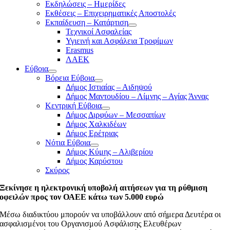
Εκδηλώσεις – Ημερίδες
Εκθέσεις – Επιχειρηματικές Αποστολές
Εκπαίδευση – Κατάρτιση
Τεχνικοί Ασφαλείας
Υγιεινή και Ασφάλεια Τροφίμων
Erasmus
ΛΑΕΚ
Εύβοια
Βόρεια Εύβοια
Δήμος Ιστιαίας – Αιδηψού
Δήμος Μαντουδίου – Λίμνης – Αγίας Άννας
Κεντρική Εύβοια
Δήμος Διρφύων – Μεσσαπίων
Δήμος Χαλκιδέων
Δήμος Ερέτριας
Νότια Εύβοια
Δήμος Κύμης – Αλιβερίου
Δήμος Καρύστου
Σκύρος
Ξεκίνησε η ηλεκτρονική υποβολή αιτήσεων για τη ρύθμιση
οφειλών προς τον ΟΑΕΕ κάτω των 5.000 ευρώ
Μέσω διαδικτύου μπορούν να υποβάλλουν από σήμερα Δευτέρα οι
ασφαλισμένοι του Οργανισμού Ασφάλισης Ελευθέρων