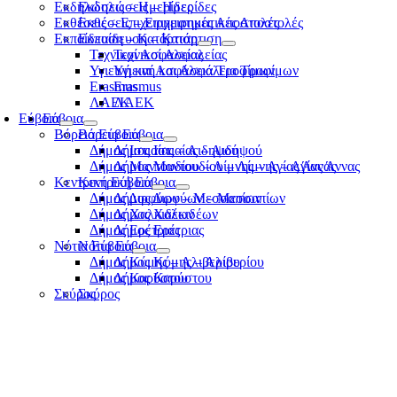
Εκδηλώσεις – Ημερίδες
Εκδηλώσεις – Ημερίδες
Εκθέσεις – Επιχειρηματικές Αποστολές
Εκθέσεις – Επιχειρηματικές Αποστολές
Εκπαίδευση – Κατάρτιση
Εκπαίδευση – Κατάρτιση
Τεχνικοί Ασφαλείας
Τεχνικοί Ασφαλείας
Υγιεινή και Ασφάλεια Τροφίμων
Υγιεινή και Ασφάλεια Τροφίμων
Erasmus
Erasmus
ΛΑΕΚ
ΛΑΕΚ
Εύβοια
Εύβοια
Βόρεια Εύβοια
Βόρεια Εύβοια
Δήμος Ιστιαίας – Αιδηψού
Δήμος Ιστιαίας – Αιδηψού
Δήμος Μαντουδίου – Λίμνης – Αγίας Άννας
Δήμος Μαντουδίου – Λίμνης – Αγίας Άννας
Κεντρική Εύβοια
Κεντρική Εύβοια
Δήμος Διρφύων – Μεσσαπίων
Δήμος Διρφύων – Μεσσαπίων
Δήμος Χαλκιδέων
Δήμος Χαλκιδέων
Δήμος Ερέτριας
Δήμος Ερέτριας
Νότια Εύβοια
Νότια Εύβοια
Δήμος Κύμης – Αλιβερίου
Δήμος Κύμης – Αλιβερίου
Δήμος Καρύστου
Δήμος Καρύστου
Σκύρος
Σκύρος