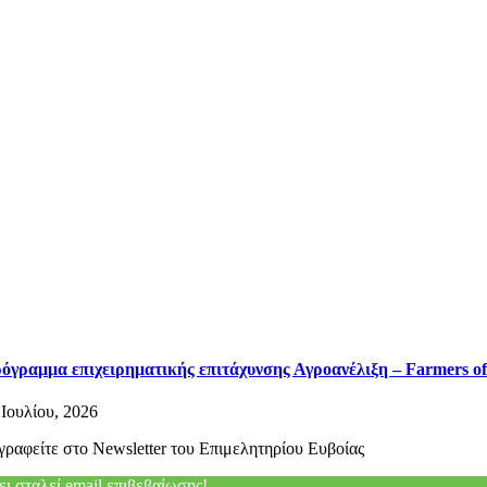
όγραμμα επιχειρηματικής επιτάχυνσης Αγροανέλιξη – Farmers of
 Ιουλίου, 2026
γραφείτε στο Newsletter του Επιμελητηρίου Ευβοίας
ει σταλεί email επιβεβαίωσης!