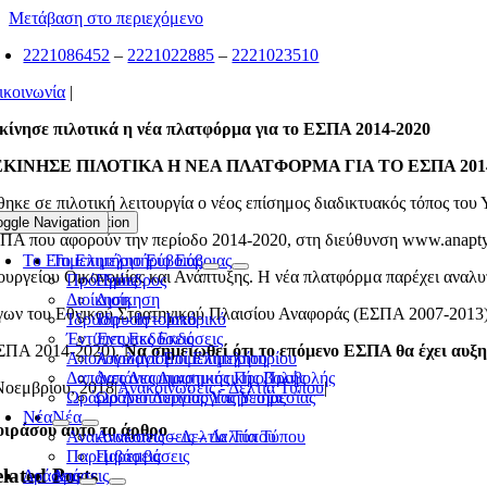
Μετάβαση στο περιεχόμενο
2221086452
–
2221022885
–
2221023510
ικοινωνία
|
κίνησε πιλοτικά η νέα πλατφόρμα για το ΕΣΠΑ 2014-2020
ΕΚΙΝΗΣΕ ΠΙΛΟΤΙΚΑ Η ΝΕΑ ΠΛΑΤΦΟΡΜΑ ΓΙΑ ΤΟ ΕΣΠΑ 2014
θηκε σε πιλοτική λειτουργία ο νέος επίσημος διαδικτυακός τόπος του
oggle Navigation
Toggle Navigation
ΠΑ που αφορούν την περίοδο 2014-2020, στη διεύθυνση www.anaptyxi.
Το Επιμελητήριο Εύβοιας
Το Επιμελητήριο Εύβοιας
ουργείου Οικονομίας και Ανάπτυξης. Η νέα πλατφόρμα παρέχει αναλυ
Πρόεδρος
Πρόεδρος
Διοίκηση
Διοίκηση
γων του Εθνικού Στρατηγικού Πλαισίου Αναφοράς (ΕΣΠΑ 2007-2013) 
Ίδρυση – Ιστορικό
Ίδρυση – Ιστορικό
Έντυπες Εκδόσεις
Έντυπες Εκδόσεις
ΣΠΑ 2014-2020).
Να σημειωθεί ότι το επόμενο ΕΣΠΑ θα έχει αυξ
Απολογισμοί Επιμελητηρίου
Απολογισμοί Επιμελητηρίου
Δαπάνες Διαφημιστικής Προβολής
Δαπάνες Διαφημιστικής Προβολής
Νοεμβρίου, 2018
|
Ανακοινώσεις - Δελτία Τύπου
|
Ωράριο Λειτουργίας Υπηρεσίας
Ωράριο Λειτουργίας Υπηρεσίας
Νέα
Νέα
ιράσου αυτό το άρθρο
Ανακοινώσεις – Δελτία Τύπου
Ανακοινώσεις – Δελτία Τύπου
Παρεμβάσεις
Παρεμβάσεις
lated Posts
Δράσεις
Δράσεις