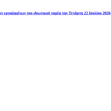
ν εργαζομένων του ιδιωτικού τομέα την Τετάρτη 22 Ιουλίου 2026