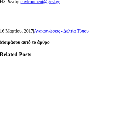
Ηλ. δ/νση:
environment@gcsl.gr
16 Μαρτίου, 2017
|
Ανακοινώσεις - Δελτία Τύπου
|
Μοιράσου αυτό το άρθρο
Related Posts