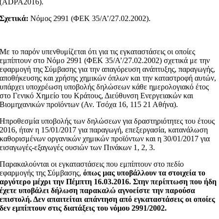
(ADPA2016).
Σχετικά:
Νόμος 2991 (ΦΕΚ 35/Α’/27.02.2002).
Με το παρόν υπενθυμίζεται ότι για τις εγκαταστάσεις οι οποίες
εμπίπτουν στο Νόμο 2991 (ΦΕΚ 35/Α’/27.02.2002) σχετικά με την
εφαρμογή της Σύμβασης για την απαγόρευση ανάπτυξης, παραγωγής,
αποθήκευσης και χρήσης χημικών όπλων και την καταστροφή αυτών,
υπάρχει υποχρέωση υποβολής δηλώσεων κάθε ημερολογιακό έτος
στο Γενικό Χημείο του Κράτους, Διεύθυνση Ενεργειακών και
Βιομηχανικών προϊόντων (Αν. Τσόχα 16, 115 21 Αθήνα).
Hπροθεσμία υποβολής των δηλώσεων για δραστηριότητες του έτους
2016, ήταν η 15/01/2017 για παραγωγή, επεξεργασία, κατανάλωση
καθορισμένων οργανικών χημικών προϊόντων και η 30/01/2017 για
εισαγωγές-εξαγωγές ουσιών των Πινάκων 1, 2, 3.
Παρακαλούνται οι εγκαταστάσεις που εμπίπτουν στο πεδίο
εφαρμογής της Σύμβασης,
όπως μας υποβάλλουν τα στοιχεία το
αργότερο μέχρι την Πέμπτη 16.03.2016. Στην περίπτωση που ήδη
έχετε υποβάλει δήλωση παρακαλώ αγνοείστε την παρούσα
επιστολή. Δεν απαιτείται απάντηση από εγκαταστάσεις οι οποίες
δεν εμπίπτουν στις διατάξεις του νόμου 2991/2002.