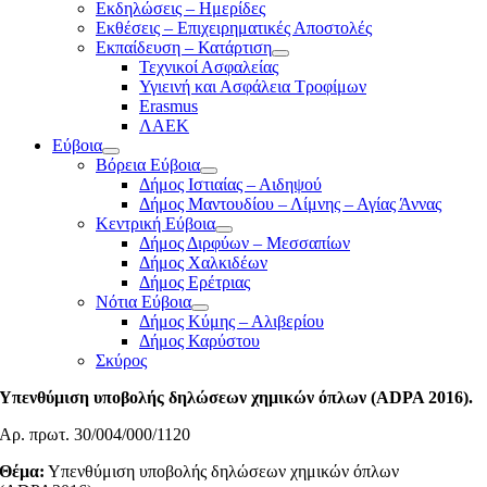
Εκδηλώσεις – Ημερίδες
Εκθέσεις – Επιχειρηματικές Αποστολές
Εκπαίδευση – Κατάρτιση
Τεχνικοί Ασφαλείας
Υγιεινή και Ασφάλεια Τροφίμων
Erasmus
ΛΑΕΚ
Εύβοια
Βόρεια Εύβοια
Δήμος Ιστιαίας – Αιδηψού
Δήμος Μαντουδίου – Λίμνης – Αγίας Άννας
Κεντρική Εύβοια
Δήμος Διρφύων – Μεσσαπίων
Δήμος Χαλκιδέων
Δήμος Ερέτριας
Νότια Εύβοια
Δήμος Κύμης – Αλιβερίου
Δήμος Καρύστου
Σκύρος
Υπενθύμιση υποβολής δηλώσεων χημικών όπλων (ADPA 2016).
Αρ. πρωτ. 30/004/000/1120
Θέμα:
Υπενθύμιση υποβολής δηλώσεων χημικών όπλων