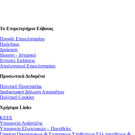
Το Επιμελητήριο Εύβοιας
Προφίλ Επιμελητηρίου
Πρόεδρος
Διοίκηση
Ίδρυση – Ιστορικό
Έντυπες Εκδόσεις
Απολογισμοί Επιμελητηρίου
Προσωπικά Δεδομένα
Πολιτική Προστασίας
Διαδικτυακή Δήλωση Απορρήτου
Πολιτική Cookies
Χρήσιμα Links
ΚEEE
Υπουργείο Ανάπτυξης
Υπουργείο Εξωτερικών – Πρεσβείες
Γραφεια Οικονομικων & Εμπορικων Υποθεσεων Ελλ.πρεσβειων &