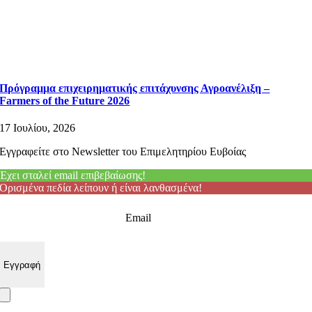
Πρόγραμμα επιχειρηματικής επιτάχυνσης Αγροανέλιξη –
Farmers of the Future 2026
17 Ιουλίου, 2026
Εγγραφείτε στο Newsletter του Επιμελητηρίου Ευβοίας
Έχει σταλεί email επιβεβαίωσης!
Ορισμένα πεδία λείπουν ή είναι λανθασμένα!
Email