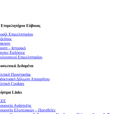
 Επιμελητήριο Εύβοιας
οφίλ Επιμελητηρίου
όεδρος
οίκηση
ρυση – Ιστορικό
τυπες Εκδόσεις
ολογισμοί Επιμελητηρίου
οσωπικά Δεδομένα
λιτική Προστασίας
αδικτυακή Δήλωση Απορρήτου
λιτική Cookies
ήσιμα Links
EEE
ουργείο Ανάπτυξης
ουργείο Εξωτερικών – Πρεσβείες