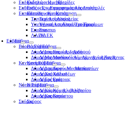
Εκδηλώσεις – Ημερίδες
Εκδηλώσεις – Ημερίδες
Εκθέσεις – Επιχειρηματικές Αποστολές
Εκθέσεις – Επιχειρηματικές Αποστολές
Εκπαίδευση – Κατάρτιση
Εκπαίδευση – Κατάρτιση
Τεχνικοί Ασφαλείας
Τεχνικοί Ασφαλείας
Υγιεινή και Ασφάλεια Τροφίμων
Υγιεινή και Ασφάλεια Τροφίμων
Erasmus
Erasmus
ΛΑΕΚ
ΛΑΕΚ
Εύβοια
Εύβοια
Βόρεια Εύβοια
Βόρεια Εύβοια
Δήμος Ιστιαίας – Αιδηψού
Δήμος Ιστιαίας – Αιδηψού
Δήμος Μαντουδίου – Λίμνης – Αγίας Άννας
Δήμος Μαντουδίου – Λίμνης – Αγίας Άννας
Κεντρική Εύβοια
Κεντρική Εύβοια
Δήμος Διρφύων – Μεσσαπίων
Δήμος Διρφύων – Μεσσαπίων
Δήμος Χαλκιδέων
Δήμος Χαλκιδέων
Δήμος Ερέτριας
Δήμος Ερέτριας
Νότια Εύβοια
Νότια Εύβοια
Δήμος Κύμης – Αλιβερίου
Δήμος Κύμης – Αλιβερίου
Δήμος Καρύστου
Δήμος Καρύστου
Σκύρος
Σκύρος