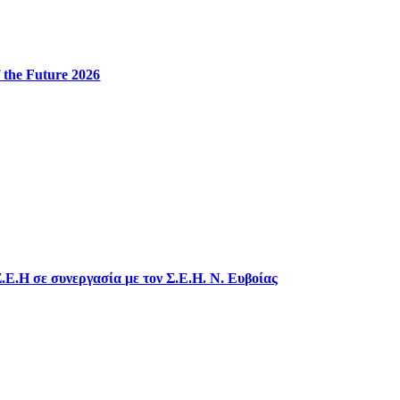
 the Future 2026
.Ε.Η σε συνεργασία με τον Σ.Ε.Η. Ν. Ευβοίας