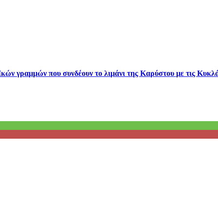
κών γραμμών που συνδέουν το λιμάνι της Καρύστου με τις Κυκλά