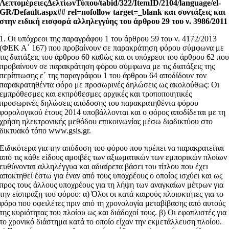
ΛεπτομέρειεςΔελτίωνΤύπου/tabid/322/ItemID/2104/language/el-
GR/Default.aspx## rel=nofollow target=_blank και συντάξεις και
στην ειδική εισφορά αλληλεγγύης του άρθρου 29 του ν. 3986/2011
1. Οι υπόχρεοι της παραγράφου 1 του άρθρου 59 του ν. 4172/2013
(ΦΕΚ Α΄ 167) που προβαίνουν σε παρακράτηση φόρου σύμφωνα με
τις διατάξεις του άρθρου 60 καθώς και οι υπόχρεοι του άρθρου 62 πο
προβαίνουν σε παρακράτηση φόρου σύμφωνα με τις διατάξεις της
περίπτωσης ε΄ της παραγράφου 1 του άρθρου 64 αποδίδουν τον
παρακρατηθέντα φόρο με προσωρινές δηλώσεις ως ακολούθως: Οι
εμπρόθεσμες και εκπρόθεσμες αρχικές και τροποποιητικές
προσωρινές δηλώσεις απόδοσης του παρακρατηθέντα φόρου
φορολογικού έτους 2014 υποβάλλονται και ο φόρος αποδίδεται με τη
χρήση ηλεκτρονικής μεθόδου επικοινωνίας μέσω διαδικτύου στο
δικτυακό τόπο www.gsis.gr.
Ειδικότερα για την απόδοση του φόρου που πρέπει να παρακρατείται
από τις κάθε είδους αμοιβές των αξιωματικών των εμπορικών πλοίων
ευθύνονται αλληλέγγυα και αδιαίρετα βάσει του τίτλου που έχει
αποκτηθεί έστω για έναν από τους υποχρέους ο οποίος ισχύει και ως
προς τους άλλους υποχρέους για τη λήψη των αναγκαίων μέτρων για
την είσπραξη του φόρου: α) Όλοι οι κατά καιρούς πλοιοκτήτες για το
φόρο που οφειλέτες πριν από τη χρονολογία μεταβίβασης από αυτούς
της κυριότητας του πλοίου ως και διάδοχοί τους. β) Οι εφοπλιστές για
το χρονικό διάστημα κατά το οποίο είχαν την εκμετάλλευση πλοίου.