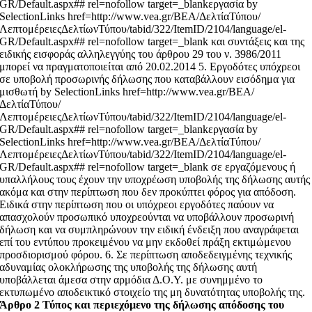
GR/Default.aspx## rel=nofollow target=_blankεργασία by
SelectionLinks href=http://www.vea.gr/ΒΕΑ/ΔελτίαΤύπου/
ΛεπτομέρειεςΔελτίωνΤύπου/tabid/322/ItemID/2104/language/el-
GR/Default.aspx## rel=nofollow target=_blank και συντάξεις και της
ειδικής εισφοράς αλληλεγγύης του άρθρου 29 του ν. 3986/2011
μπορεί να πραγματοποιείται από 20.02.2014 5. Εργοδότες υπόχρεοι
σε υποβολή προσωρινής δήλωσης που καταβάλλουν εισόδημα για
μισθωτή by SelectionLinks href=http://www.vea.gr/ΒΕΑ/
ΔελτίαΤύπου/
ΛεπτομέρειεςΔελτίωνΤύπου/tabid/322/ItemID/2104/language/el-
GR/Default.aspx## rel=nofollow target=_blankεργασία by
SelectionLinks href=http://www.vea.gr/ΒΕΑ/ΔελτίαΤύπου/
ΛεπτομέρειεςΔελτίωνΤύπου/tabid/322/ItemID/2104/language/el-
GR/Default.aspx## rel=nofollow target=_blank σε εργαζόμενους ή
υπαλλήλους τους έχουν την υποχρέωση υποβολής της δήλωσης αυτής
ακόμα και στην περίπτωση που δεν προκύπτει φόρος για απόδοση.
Ειδικά στην περίπτωση που οι υπόχρεοι εργοδότες παύουν να
απασχολούν προσωπικό υποχρεούνται να υποβάλλουν προσωρινή
δήλωση και να συμπληρώνουν την ειδική ένδειξη που αναγράφεται
επί του εντύπου προκειμένου να μην εκδοθεί πράξη εκτιμώμενου
προσδιορισμού φόρου. 6. Σε περίπτωση αποδεδειγμένης τεχνικής
αδυναμίας ολοκλήρωσης της υποβολής της δήλωσης αυτή
υποβάλλεται άμεσα στην αρμόδια Δ.Ο.Υ. με συνημμένο το
εκτυπωμένο αποδεικτικό στοιχείο της μη δυνατότητας υποβολής της.
Άρθρο 2 Τύπος και περιεχόμενο της δήλωσης απόδοσης του