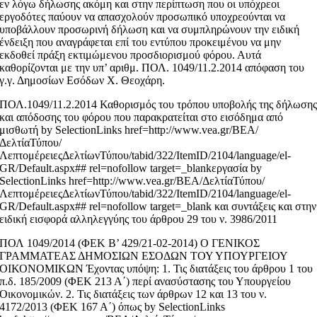
εν λόγω δήλωσης ακόμη και στην περίπτωση που οι υπόχρεοι
εργοδότες παύουν να απασχολούν προσωπικό υποχρεούνται να
υποβάλλουν προσωρινή δήλωση και να συμπληρώνουν την ειδική
ένδειξη που αναγράφεται επί του εντύπου προκειμένου να μην
εκδοθεί πράξη εκτιμώμενου προσδιορισμού φόρου. Αυτά
καθορίζονται με την υπ’ αριθμ. ΠΟΛ. 1049/11.2.2014 απόφαση του
γ.γ. Δημοσίων Εσόδων Χ. Θεοχάρη.
ΠΟΛ.1049/11.2.2014 Καθορισμός του τρόπου υποβολής της δήλωση
και απόδοσης του φόρου που παρακρατείται στο εισόδημα από
μισθωτή by SelectionLinks href=http://www.vea.gr/ΒΕΑ/
ΔελτίαΤύπου/
ΛεπτομέρειεςΔελτίωνΤύπου/tabid/322/ItemID/2104/language/el-
GR/Default.aspx## rel=nofollow target=_blankεργασία by
SelectionLinks href=http://www.vea.gr/ΒΕΑ/ΔελτίαΤύπου/
ΛεπτομέρειεςΔελτίωνΤύπου/tabid/322/ItemID/2104/language/el-
GR/Default.aspx## rel=nofollow target=_blank και συντάξεις και στην
ειδική εισφορά αλληλεγγύης του άρθρου 29 του ν. 3986/2011
ΠΟΛ 1049/2014 (ΦΕΚ Β’ 429/21-02-2014) Ο ΓΕΝΙΚΟΣ
ΓΡΑΜΜΑΤΕΑΣ ΔΗΜΟΣΙΩΝ ΕΣΟΔΩΝ ΤΟΥ ΥΠΟΥΡΓΕΙΟΥ
ΟΙΚΟΝΟΜΙΚΩΝ Έχοντας υπόψη: 1. Τις διατάξεις του άρθρου 1 του
π.δ. 185/2009 (ΦΕΚ 213 Α΄) περί ανασύστασης του Υπουργείου
Οικονομικών. 2. Τις διατάξεις των άρθρων 12 και 13 του ν.
4172/2013 (ΦΕΚ 167 Α΄) όπως by SelectionLinks