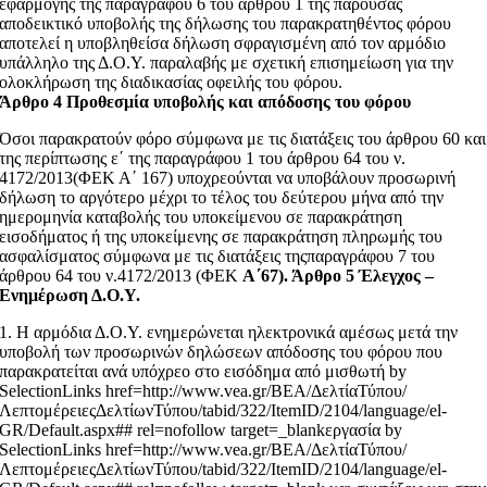
εφαρμογής της παραγράφου 6 του άρθρου 1 της παρούσας
αποδεικτικό υποβολής της δήλωσης του παρακρατηθέντος φόρου
αποτελεί η υποβληθείσα δήλωση σφραγισμένη από τον αρμόδιο
υπάλληλο της Δ.Ο.Υ. παραλαβής με σχετική επισημείωση για την
ολοκλήρωση της διαδικασίας οφειλής του φόρου.
Άρθρο 4 Προθεσμία υποβολής και απόδοσης του φόρου
Όσοι παρακρατούν φόρο σύμφωνα με τις διατάξεις του άρθρου 60 και
της περίπτωσης ε΄ της παραγράφου 1 του άρθρου 64 του ν.
4172/2013(ΦΕΚ Α΄ 167) υποχρεούνται να υποβάλουν προσωρινή
δήλωση το αργότερο μέχρι το τέλος του δεύτερου μήνα από την
ημερομηνία καταβολής του υποκείμενου σε παρακράτηση
εισοδήματος ή της υποκείμενης σε παρακράτηση πληρωμής του
ασφαλίσματος σύμφωνα με τις διατάξεις τηςπαραγράφου 7 του
άρθρου 64 του ν.4172/2013 (ΦΕΚ
Α΄67). Άρθρο 5 Έλεγχος –
Ενημέρωση Δ.Ο.Υ.
1. Η αρμόδια Δ.Ο.Υ. ενημερώνεται ηλεκτρονικά αμέσως μετά την
υποβολή των προσωρινών δηλώσεων απόδοσης του φόρου που
παρακρατείται ανά υπόχρεο στο εισόδημα από μισθωτή by
SelectionLinks href=http://www.vea.gr/ΒΕΑ/ΔελτίαΤύπου/
ΛεπτομέρειεςΔελτίωνΤύπου/tabid/322/ItemID/2104/language/el-
GR/Default.aspx## rel=nofollow target=_blankεργασία by
SelectionLinks href=http://www.vea.gr/ΒΕΑ/ΔελτίαΤύπου/
ΛεπτομέρειεςΔελτίωνΤύπου/tabid/322/ItemID/2104/language/el-