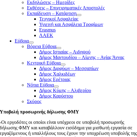
Εκδηλώσεις – Ημερίδες
Εκθέσεις – Επιχειρηματικές Αποστολές
Εκπαίδευση – Κατάρτιση
Τεχνικοί Ασφαλείας
Υγιεινή και Ασφάλεια Τροφίμων
Erasmus
ΛΑΕΚ
Εύβοια
Βόρεια Εύβοια
Δήμος Ιστιαίας – Αιδηψού
Δήμος Μαντουδίου – Λίμνης – Αγίας Άννας
Κεντρική Εύβοια
Δήμος Διρφύων – Μεσσαπίων
Δήμος Χαλκιδέων
Δήμος Ερέτριας
Νότια Εύβοια
Δήμος Κύμης – Αλιβερίου
Δήμος Καρύστου
Σκύρος
Υποβολή προσωρινής δήλωσης ΦΜΥ
-Οι εργοδότες οι οποίοι είναι υπόχρεοι σε υποβολή προσωρινής
δήλωσης ΦΜΥ και καταβάλλουν εισόδημα για μισθωτή εργασία σε
εργαζόμενους ή υπαλλήλους τους έχουν την υποχρέωση υποβολής τη