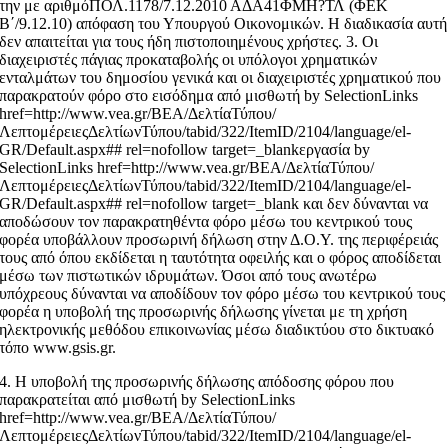
την με αριθμόΠΟΛ.1178/7.12.2010 ΑΔΑ41ΦΜΗ?ΤΛ (ΦΕΚ
Β΄/9.12.10) απόφαση του Υπουργού Οικονομικών. Η διαδικασία αυτή
δεν απαιτείται για τους ήδη πιστοποιημένους χρήστες. 3. Οι
διαχειριστές πάγιας προκαταβολής οι υπόλογοι χρηματικών
ενταλμάτων του δημοσίου γενικά και οι διαχειριστές χρηματικού που
παρακρατούν φόρο στο εισόδημα από μισθωτή by SelectionLinks
href=http://www.vea.gr/ΒΕΑ/ΔελτίαΤύπου/
ΛεπτομέρειεςΔελτίωνΤύπου/tabid/322/ItemID/2104/language/el-
GR/Default.aspx## rel=nofollow target=_blankεργασία by
SelectionLinks href=http://www.vea.gr/ΒΕΑ/ΔελτίαΤύπου/
ΛεπτομέρειεςΔελτίωνΤύπου/tabid/322/ItemID/2104/language/el-
GR/Default.aspx## rel=nofollow target=_blank και δεν δύνανται να
αποδώσουν τον παρακρατηθέντα φόρο μέσω του κεντρικού τους
φορέα υποβάλλουν προσωρινή δήλωση στην Δ.Ο.Υ. της περιφέρειάς
τους από όπου εκδίδεται η ταυτότητα οφειλής και ο φόρος αποδίδεται
μέσω των πιστωτικών ιδρυμάτων. Όσοι από τους ανωτέρω
υπόχρεους δύνανται να αποδίδουν τον φόρο μέσω του κεντρικού τους
φορέα η υποβολή της προσωρινής δήλωσης γίνεται με τη χρήση
ηλεκτρονικής μεθόδου επικοινωνίας μέσω διαδικτύου στο δικτυακό
τόπο www.gsis.gr.
4. Η υποβολή της προσωρινής δήλωσης απόδοσης φόρου που
παρακρατείται από μισθωτή by SelectionLinks
href=http://www.vea.gr/ΒΕΑ/ΔελτίαΤύπου/
ΛεπτομέρειεςΔελτίωνΤύπου/tabid/322/ItemID/2104/language/el-