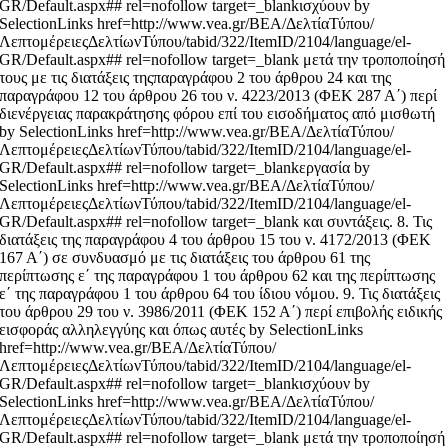
GR/Default.aspx## rel=nofollow target=_blankισχύουν by
SelectionLinks href=http://www.vea.gr/ΒΕΑ/ΔελτίαΤύπου/
ΛεπτομέρειεςΔελτίωνΤύπου/tabid/322/ItemID/2104/language/el-
GR/Default.aspx## rel=nofollow target=_blank μετά την τροποποίησή
τους με τις διατάξεις τηςπαραγράφου 2 του άρθρου 24 και της
παραγράφου 12 του άρθρου 26 του ν. 4223/2013 (ΦΕΚ 287 Α΄) περί
διενέργειας παρακράτησης φόρου επί του εισοδήματος από μισθωτή
by SelectionLinks href=http://www.vea.gr/ΒΕΑ/ΔελτίαΤύπου/
ΛεπτομέρειεςΔελτίωνΤύπου/tabid/322/ItemID/2104/language/el-
GR/Default.aspx## rel=nofollow target=_blankεργασία by
SelectionLinks href=http://www.vea.gr/ΒΕΑ/ΔελτίαΤύπου/
ΛεπτομέρειεςΔελτίωνΤύπου/tabid/322/ItemID/2104/language/el-
GR/Default.aspx## rel=nofollow target=_blank και συντάξεις. 8. Τις
διατάξεις της παραγράφου 4 του άρθρου 15 του ν. 4172/2013 (ΦΕΚ
167 Α΄) σε συνδυασμό με τις διατάξεις του άρθρου 61 της
περίπτωσης ε΄ της παραγράφου 1 του άρθρου 62 και της περίπτωσης
ε΄ της παραγράφου 1 του άρθρου 64 του ίδιου νόμου. 9. Τις διατάξεις
του άρθρου 29 του ν. 3986/2011 (ΦΕΚ 152 Α΄) περί επιβολής ειδικής
εισφοράς αλληλεγγύης και όπως αυτές by SelectionLinks
href=http://www.vea.gr/ΒΕΑ/ΔελτίαΤύπου/
ΛεπτομέρειεςΔελτίωνΤύπου/tabid/322/ItemID/2104/language/el-
GR/Default.aspx## rel=nofollow target=_blankισχύουν by
SelectionLinks href=http://www.vea.gr/ΒΕΑ/ΔελτίαΤύπου/
ΛεπτομέρειεςΔελτίωνΤύπου/tabid/322/ItemID/2104/language/el-
GR/Default.aspx## rel=nofollow target=_blank μετά την τροποποίησή