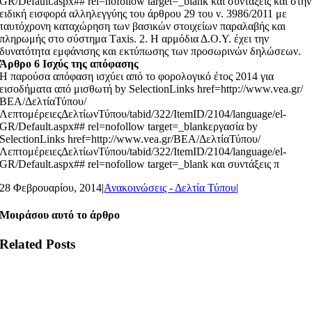
GR/Default.aspx## rel=nofollow target=_blank και συντάξεις και στην
ειδική εισφορά αλληλεγγύης του άρθρου 29 του ν. 3986/2011 με
ταυτόχρονη καταχώρηση των βασικών στοιχείων παραλαβής και
πληρωμής στο σύστημα Τaxis. 2. Η αρμόδια Δ.Ο.Υ. έχει την
δυνατότητα εμφάνισης και εκτύπωσης των προσωρινών δηλώσεων.
Άρθρο 6 Ισχύς της απόφασης
Η παρούσα απόφαση ισχύει από το φορολογικό έτος 2014 για
εισοδήματα από μισθωτή by SelectionLinks href=http://www.vea.gr/
ΒΕΑ/ΔελτίαΤύπου/
ΛεπτομέρειεςΔελτίωνΤύπου/tabid/322/ItemID/2104/language/el-
GR/Default.aspx## rel=nofollow target=_blankεργασία by
SelectionLinks href=http://www.vea.gr/ΒΕΑ/ΔελτίαΤύπου/
ΛεπτομέρειεςΔελτίωνΤύπου/tabid/322/ItemID/2104/language/el-
GR/Default.aspx## rel=nofollow target=_blank και συντάξεις π
28 Φεβρουαρίου, 2014
|
Ανακοινώσεις - Δελτία Τύπου
|
Μοιράσου αυτό το άρθρο
Related Posts