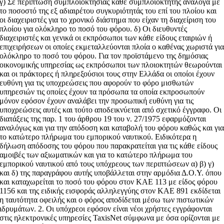
γ) Σε περίπτωση συμπλοιοκτησίας κάθε συμπλοιοκτήτης ανάλογα με
το ποσοστό της εξ αδιαιρέτου συγκυριότητάς του επί του πλοίου και
οι διαχειριστές για το χρονικό διάστημα που είχαν τη διαχείριση του
πλοίου για ολόκληρο το ποσό του φόρου. δ) Οι διευθυντές
διαχειριστές και γενικά οι εκπρόσωποι των κάθε είδους εταιριών ή
επιχειρήσεων οι οποίες εκμεταλλεύονται πλοία ο καθένας χωριστά γι
ολόκληρο το ποσό του φόρου. Για τον προϊστάμενο της δημόσιας
οικονομικής υπηρεσίας ως εκπρόσωποι των πλοιοκτητών θεωρούνται
και οι πράκτορες ή πληρεξούσιοι τους στην Ελλάδα οι οποίοι έχουν
ευθύνη για τις υποχρεώσεις που αφορούν το φόρο μισθωτών
υπηρεσιών τις οποίες έχουν τα πρόσωπα τα οποία εκπροσωπούν
μόνον εφόσον έχουν αναλάβει την προσωπική ευθύνη για τις
υποχρεώσεις αυτές και τούτο αποδεικνύεται από σχετικό έγγραφο. Οι
διατάξεις της παρ. 1 του άρθρου 19 του ν. 27/1975 εφαρμόζονται
αναλόγως και για την απόδοση και καταβολή του φόρου καθώς και γι
το κατώτερο πλήρωμα του εμπορικού ναυτικού. Ειδικότερα η
δήλωση απόδοσης του φόρου που παρακρατείται για τις κάθε είδους
αμοιβές των αξιωματικών και για το κατώτερο πλήρωμα του
εμπορικού ναυτικού από τους υπόχρεους των περιπτώσεων α) β) γ)
και δ) της παραγράφου αυτής υποβάλλεται στην αρμόδια Δ.Ο.Υ. όπου
και καταχωρείται το ποσό του φόρου στον ΚΑΕ 113 με είδος φόρου
1156 και της ειδικής εισφοράς αλληλεγγύης στον ΚΑΕ 891 εκδίδεται
η ταυτότητα οφειλής και ο φόρος αποδίδεται μέσω των πιστωτικών
ιδρυμάτων. 2. Οι υπόχρεοι εφόσον είναι νέοι χρήστες εγγράφονται
στις ηλεκτρονικές υπηρεσίες TaxisNet σύμφωνα με όσα ορίζονται με