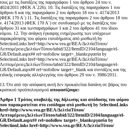
τους με τις διατάξεις της παραγράφου 1 του άρθρου 24 του ν.
4024/2011 (ΦΕΚ Α΄226). 10. Τις διατάξεις της παραγράφου 1 του
άρθρου 6 και της παραγράφου 2 του άρθρου 18 του ν. 4174/2013
(ΦΕΚ 170 Α΄) 11. Τις διατάξεις της παραγράφου 2 του άρθρου 18 του
ν. 4174/2013 (ΦΕΚ 170 Α΄) σε συνδυασμό με τις διατάξεις του
άρθρου 31 και τωνπαραγράφων 1 και 2 του άρθρου 41 του ίδιου
νόμου. 12. Την ανάγκη έγκαιρης ενημέρωσης των υπόχρεων
παρακράτησης του φόρου εισοδήματος από μισθωτή by
SelectionLinks href=http://www.vea.gr/ΒΕΑ/ΔελτίαΤύπου/
ΛεπτομέρειεςΔελτίωνΤύπου/tabid/322/ItemID/2104/language/el-
GR/Default.aspx## rel=nofollow target=_blankεργασία by
SelectionLinks href=http://www.vea.gr/ΒΕΑ/ΔελτίαΤύπου/
ΛεπτομέρειεςΔελτίωνΤύπου/tabid/322/ItemID/2104/language/el-
GR/Default.aspx## rel=nofollow target=_blank και συντάξεις και της
ειδικής εισφοράς αλληλεγγύης του άρθρου 29 του ν. 3986/2011.
13. Ότι από την απόφαση αυτή δεν προκαλείται δαπάνη σε βάρος του
κρατικού προϋπολογισμού
αποφασίζουμε:
Άρθρο 1 Τρόπος υποβολής της δήλωσης και απόδοσης του φόρου
που παρακρατείται στο εισόδημα από μισθωτή by SelectionLinks
href=http://www.vea.gr/ΒΕΑ/ΔελτίαΤύπου/
ΛεπτομέρειεςΔελτίωνΤύπου/tabid/322/ItemID/2104/language/el-
GR/Default.aspx## rel=nofollow target=_blankεργασία by
SelectionLinks href=http://www.vea.gr/ΒΕΑ/ΔελτίαΤύπου/