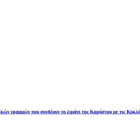
κών γραμμών που συνδέουν το λιμάνι της Καρύστου με τις Κυκλά