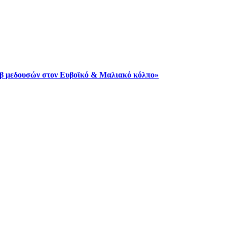
μωβ μεδουσών στον Ευβοϊκό & Μαλιακό κόλπο»