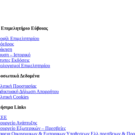
 Επιμελητήριο Εύβοιας
οφίλ Επιμελητηρίου
όεδρος
οίκηση
ρυση – Ιστορικό
τυπες Εκδόσεις
ολογισμοί Επιμελητηρίου
οσωπικά Δεδομένα
λιτική Προστασίας
αδικτυακή Δήλωση Απορρήτου
λιτική Cookies
ήσιμα Links
EEE
ουργείο Ανάπτυξης
ουργείο Εξωτερικών – Πρεσβείες
αφεια Οικονομικων & Εμπορικων Υποθεσεων Ελλ.πρεσβειων & Προ