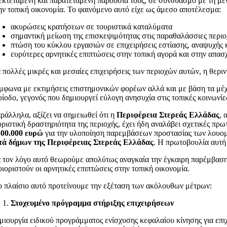
εκτεταμένη και παρατεταμένη παρουσία τους, σε συνδυασμό με τη με
ην τοπική οικονομία. Το φαινόμενο αυτό είχε ως άμεσο αποτέλεσμα:
ακυρώσεις κρατήσεων σε τουριστικά καταλύματα
σημαντική μείωση της επισκεψιμότητας στις παραθαλάσσιες περιο
πτώση του κύκλου εργασιών σε επιχειρήσεις εστίασης, αναψυχής
ευρύτερες αρνητικές επιπτώσεις στην τοπική αγορά και στην απα
α πολλές μικρές και μεσαίες επιχειρήσεις των περιοχών αυτών, η θερι
μφωνα με εκτιμήσεις επιστημονικών φορέων αλλά και με βάση τα μέχ
ρίοδο, γεγονός που δημιουργεί εύλογη ανησυχία στις τοπικές κοινωνίες
ράλληλα, αξίζει να σημειωθεί ότι η
Περιφέρεια Στερεάς Ελλάδας
, 
υριστική δραστηριότητα της περιοχής, έχει ήδη αναλάβει σχετικές π
500.000 ευρώ
για την υλοποίηση παρεμβάσεων προστασίας των λουομ
τά δήμων της Περιφέρειας Στερεάς Ελλάδας
. Η πρωτοβουλία αυτή
α τον λόγο αυτό θεωρούμε απολύτως αναγκαία την έγκαιρη παρέμβαση
ριοριστούν οι αρνητικές επιπτώσεις στην τοπική οικονομία.
ο πλαίσιο αυτό προτείνουμε την εξέταση των ακόλουθων μέτρων:
Στοχευμένο πρόγραμμα στήριξης επιχειρήσεων
μιουργία ειδικού προγράμματος ενίσχυσης κεφαλαίου κίνησης για επι