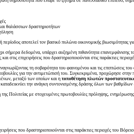
γάλη δημοσιότητα που έλαβε το ζήτημα σε πανελλαδικό επίπεδο, δημι
χές
 και θαλάσσιων δραστηριοτήτων
σχόληση
νή περίοδος αποτελεί τον βασικό πυλώνα οικονομικής βιωσιμότητας γι
ρι σήμερα δεδομένα, υπάρχει αυξημένη πιθανότητα επανεμφάνισης τ
 και στις επιχειρήσεις που δραστηριοποιούνται στις παράκτιες περιοχέ
αναγνωρίζοντας τη σοβαρότητα του φαινομένου και τις επιπτώσεις το
ρωτοβουλίες για την αντιμετώπισή του. Συγκεκριμένα, προχώρησε στ
ένων, μεταξύ των οποίων και η
τοποθέτηση πλωτών προστατευτικώ
 καταδεικνύει την ανάγκη συντονισμένης δράσης όλων των βαθμίδων δ
 της Πολιτείας με στοχευμένες πρωτοβουλίες πρόληψης, ενημέρωσης 
χειρήσεις που δραστηριοποιούνται στις παράκτιες περιοχές του Βόρει