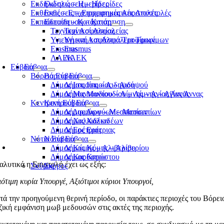
Εκδηλώσεις – Ημερίδες
Εκδηλώσεις – Ημερίδες
Εκθέσεις – Επιχειρηματικές Αποστολές
Εκθέσεις – Επιχειρηματικές Αποστολές
Εκπαίδευση – Κατάρτιση
Εκπαίδευση – Κατάρτιση
Τεχνικοί Ασφαλείας
Τεχνικοί Ασφαλείας
Υγιεινή και Ασφάλεια Τροφίμων
Υγιεινή και Ασφάλεια Τροφίμων
Erasmus
Erasmus
ΛΑΕΚ
ΛΑΕΚ
Εύβοια
Εύβοια
Βόρεια Εύβοια
Βόρεια Εύβοια
Δήμος Ιστιαίας – Αιδηψού
Δήμος Ιστιαίας – Αιδηψού
Δήμος Μαντουδίου – Λίμνης – Αγίας Άννας
Δήμος Μαντουδίου – Λίμνης – Αγίας Άννας
Κεντρική Εύβοια
Κεντρική Εύβοια
Δήμος Διρφύων – Μεσσαπίων
Δήμος Διρφύων – Μεσσαπίων
Δήμος Χαλκιδέων
Δήμος Χαλκιδέων
Δήμος Ερέτριας
Δήμος Ερέτριας
Νότια Εύβοια
Νότια Εύβοια
Δήμος Κύμης – Αλιβερίου
Δήμος Κύμης – Αλιβερίου
Δήμος Καρύστου
Δήμος Καρύστου
αλυτικά η Επιστολή έχει ως εξής:
Σκύρος
Σκύρος
ιότιμη κυρία Υπουργέ, Αξιότιμοι κύριοι Υπουργοί,
τά την προηγούμενη θερινή περίοδο, οι παράκτιες περιοχές του Βόρε
ζική εμφάνιση μωβ μεδουσών στις ακτές της περιοχής.