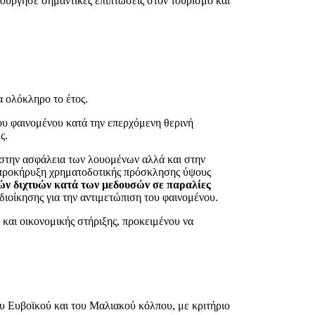
ούργησε σημαντικές επιπτώσεις στον τουρισμό και
α ολόκληρο το έτος.
ου φαινομένου κατά την επερχόμενη θερινή
ς.
υ στην ασφάλεια των λουομένων αλλά και στην
ην προκήρυξη χρηματοδοτικής πρόσκλησης ύψους
ν διχτυών κατά των μεδουσών σε παραλίες
ιοίκησης για την αντιμετώπιση του φαινομένου.
και οικονομικής στήριξης, προκειμένου να
ου Ευβοϊκού και του Μαλιακού κόλπου, με κριτήριο