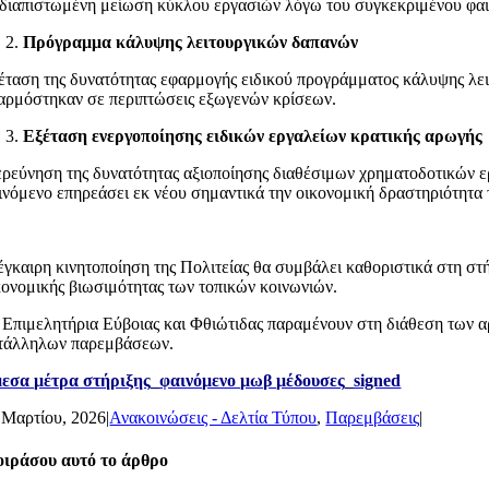
 διαπιστωμένη μείωση κύκλου εργασιών λόγω του συγκεκριμένου φα
Πρόγραμμα κάλυψης λειτουργικών δαπανών
έταση της δυνατότητας εφαρμογής ειδικού προγράμματος κάλυψης λει
αρμόστηκαν σε περιπτώσεις εξωγενών κρίσεων.
Εξέταση ενεργοποίησης ειδικών εργαλείων κρατικής αρωγής
ερεύνηση της δυνατότητας αξιοποίησης διαθέσιμων χρηματοδοτικών 
ινόμενο επηρεάσει εκ νέου σημαντικά την οικονομική δραστηριότητα
έγκαιρη κινητοποίηση της Πολιτείας θα συμβάλει καθοριστικά στη στ
κονομικής βιωσιμότητας των τοπικών κοινωνιών.
 Επιμελητήρια Εύβοιας και Φθιώτιδας παραμένουν στη διάθεση των α
τάλληλων παρεμβάσεων.
εσα μέτρα στήριξης_φαινόμενο μωβ μέδουσες_signed
 Μαρτίου, 2026
|
Ανακοινώσεις - Δελτία Τύπου
,
Παρεμβάσεις
|
ιράσου αυτό το άρθρο