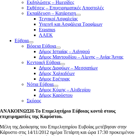
Εκδηλώσεις – Ημερίδες
Εκθέσεις – Επιχειρηματικές Αποστολές
Εκπαίδευση – Κατάρτιση
Τεχνικοί Ασφαλείας
Υγιεινή και Ασφάλεια Τροφίμων
Erasmus
ΛΑΕΚ
Εύβοια
Βόρεια Εύβοια
Δήμος Ιστιαίας – Αιδηψού
Δήμος Μαντουδίου – Λίμνης – Αγίας Άννας
Κεντρική Εύβοια
Δήμος Διρφύων – Μεσσαπίων
Δήμος Χαλκιδέων
Δήμος Ερέτριας
Νότια Εύβοια
Δήμος Κύμης – Αλιβερίου
Δήμος Καρύστου
Σκύρος
ΑΝΑΚΟΙΝΩΣΗ-Το Επιμελητήριο Εύβοιας κοντά στους
επιχειρηματίες της Καρύστου.
Μέλη της Διοίκησης του Επιμελητηρίου Ευβοίας μετέβησαν στην
Κάρυστο στις 14/11/2012 ημέρα Τετάρτη και ώρα 17:30 προκειμένου