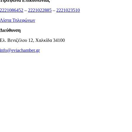
Τηλέφωνα Επικοινωνίας
2221086452
–
2221022885
–
2221023510
Λίστα Τηλεφώνων
Διεύθυνση
Ελ. Βενιζέλου 12, Χαλκίδα 34100
info@eviachamber.gr