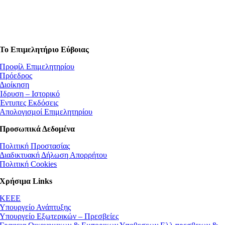
Το Επιμελητήριο Εύβοιας
Προφίλ Επιμελητηρίου
Πρόεδρος
Διοίκηση
Ίδρυση – Ιστορικό
Έντυπες Εκδόσεις
Απολογισμοί Επιμελητηρίου
Προσωπικά Δεδομένα
Πολιτική Προστασίας
Διαδικτυακή Δήλωση Απορρήτου
Πολιτική Cookies
Χρήσιμα Links
ΚEEE
Υπουργείο Ανάπτυξης
Υπουργείο Εξωτερικών – Πρεσβείες