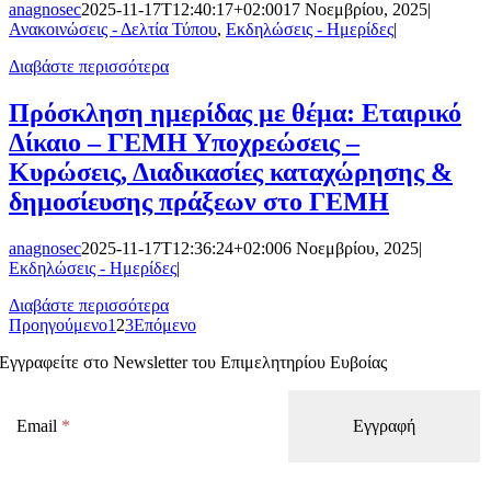
anagnosec
2025-11-17T12:40:17+02:00
17 Νοεμβρίου, 2025
|
Ανακοινώσεις - Δελτία Τύπου
,
Εκδηλώσεις - Ημερίδες
|
Διαβάστε περισσότερα
Πρόσκληση ημερίδας με θέμα: Εταιρικό
Δίκαιο – ΓΕΜΗ Υποχρεώσεις –
Κυρώσεις, Διαδικασίες καταχώρησης &
δημοσίευσης πράξεων στο ΓΕΜΗ
anagnosec
2025-11-17T12:36:24+02:00
6 Νοεμβρίου, 2025
|
Εκδηλώσεις - Ημερίδες
|
Διαβάστε περισσότερα
Προηγούμενο
1
2
3
Επόμενο
Εγγραφείτε στο Newsletter του Επιμελητηρίου Ευβοίας
Email