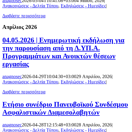
anagnosec
2026-05-04T10:41:08+03:00
4 Μαΐου, 2026
|
Ανακοινώσεις - Δελτία Τύπου
,
Εκδηλώσεις - Ημερίδες
|
Διαβάστε περισσότερα
Απρίλιος 2026
04.05.2026 | Ενημερωτική εκδήλωση για
την παρουσίαση από τη Δ.ΥΠ.Α.
Προγραμμάτων και Ανοικτών θέσεων
εργασίας
anagnosec
2026-04-29T10:04:30+03:00
29 Απριλίου, 2026
|
Ανακοινώσεις - Δελτία Τύπου
,
Εκδηλώσεις - Ημερίδες
|
Διαβάστε περισσότερα
Ετήσιο συνέδριο Πανευβοϊκού Συνδέσμου
Ασφαλιστικών Διαμεσολαβητών
anagnosec
2026-04-28T12:15:48+03:00
28 Απριλίου, 2026
|
Ανακοινώσεις - Δελτία Τύπου
,
Εκδηλώσεις - Ημερίδες
|