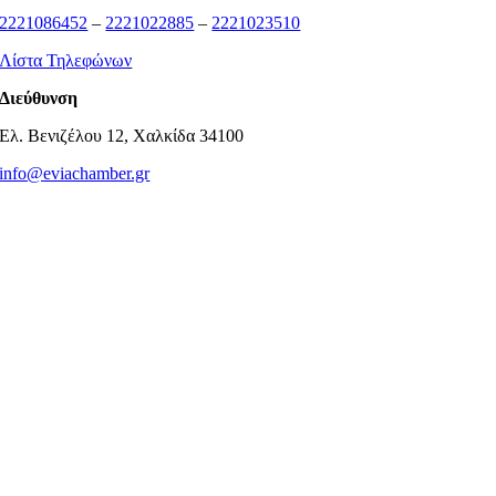
2221086452
–
2221022885
–
2221023510
Λίστα Τηλεφώνων
Διεύθυνση
Ελ. Βενιζέλου 12, Χαλκίδα 34100
info@eviachamber.gr