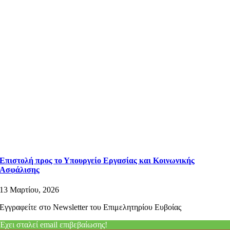
Επιστολή προς το Υπουργείο Εργασίας και Κοινωνικής
Ασφάλισης
13 Μαρτίου, 2026
Εγγραφείτε στο Newsletter του Επιμελητηρίου Ευβοίας
Έχει σταλεί email επιβεβαίωσης!