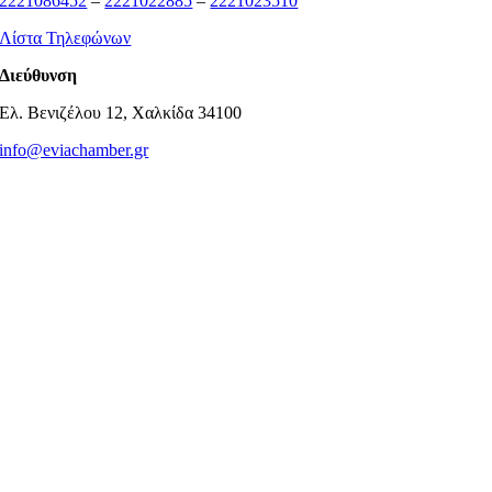
2221086452
–
2221022885
–
2221023510
Λίστα Τηλεφώνων
Διεύθυνση
Ελ. Βενιζέλου 12, Χαλκίδα 34100
info@eviachamber.gr