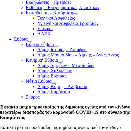
Εκδηλώσεις – Ημερίδες
Εκθέσεις – Επιχειρηματικές Αποστολές
Εκπαίδευση – Κατάρτιση
Τεχνικοί Ασφαλείας
Υγιεινή και Ασφάλεια Τροφίμων
Erasmus
ΛΑΕΚ
Εύβοια
Βόρεια Εύβοια
Δήμος Ιστιαίας – Αιδηψού
Δήμος Μαντουδίου – Λίμνης – Αγίας Άννας
Κεντρική Εύβοια
Δήμος Διρφύων – Μεσσαπίων
Δήμος Χαλκιδέων
Δήμος Ερέτριας
Νότια Εύβοια
Δήμος Κύμης – Αλιβερίου
Δήμος Καρύστου
Σκύρος
Έκτακτα μέτρα προστασίας της δημόσιας υγείας από τον κίνδυνο
περαιτέρω διασποράς του κορωνοϊού COVID–19 στο σύνολο της
Επικράτειας
Έκτακτα μέτρα προστασίας της δημόσιας υγείας από τον κίνδυνο