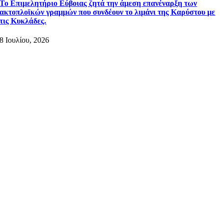
Το Επιμελητήριο Εύβοιας ζητά την άμεση επανέναρξη των
ακτοπλοϊκών γραμμών που συνδέουν το λιμάνι της Καρύστου με
τις Κυκλάδες.
8 Ιουλίου, 2026