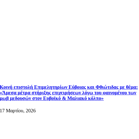
Κοινή επιστολή Επιμελητηρίων Εύβοιας και Φθιώτιδας με θέμα:
«Άμεσα μέτρα στήριξης επιχειρήσεων λόγω του φαινομένου των
μωβ μεδουσών στον Ευβοϊκό & Μαλιακό κόλπο»
17 Μαρτίου, 2026