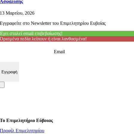
Ασφάλισης
13 Μαρτίου, 2026
Εγγραφείτε στο Newsletter του Επιμελητηρίου Ευβοίας
Έχει σταλεί email επιβεβαίωσης!
Ορισμένα πεδία λείπουν ή είναι λανθασμένα!
Email
Το Επιμελητήριο Εύβοιας
Προφίλ Επιμελητηρίου