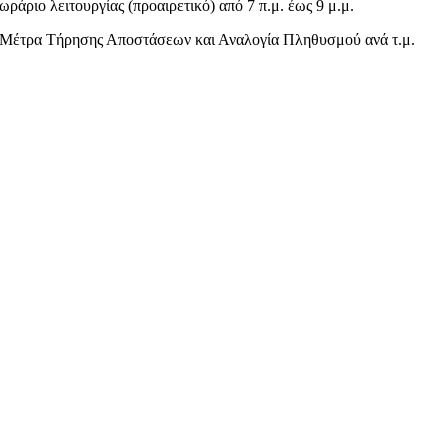
ωράριο λειτουργίας (προαιρετικό) από 7 π.μ. έως 9 μ.μ.
Μέτρα Τήρησης Αποστάσεων και Αναλογία Πληθυσμού ανά τ.μ.