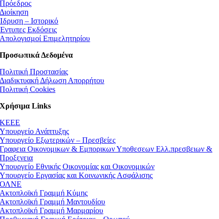
Πρόεδρος
Διοίκηση
Ίδρυση – Ιστορικό
Έντυπες Εκδόσεις
Απολογισμοί Επιμελητηρίου
Προσωπικά Δεδομένα
Πολιτική Προστασίας
Διαδικτυακή Δήλωση Απορρήτου
Πολιτική Cookies
Χρήσιμα Links
ΚEEE
Υπουργείο Ανάπτυξης
Υπουργείο Εξωτερικών – Πρεσβείες
Γραφεια Οικονομικων & Εμπορικων Υποθεσεων Ελλ.πρεσβειων &
Προξενεια
Υπουργείο Εθνικής Οικονομίας και Οικονομικών
Υπουργείο Εργασίας και Κοινωνικής Ασφάλισης
ΟΛΝΕ
Ακτοπλοϊκή Γραμμή Κύμης
Ακτοπλοϊκή Γραμμή Μαντουδίου
Ακτοπλοϊκή Γραμμή Μαρμαρίου