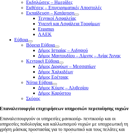
Εκδηλώσεις – Ημερίδες
Εκθέσεις – Επιχειρηματικές Αποστολές
Εκπαίδευση – Κατάρτιση
Τεχνικοί Ασφαλείας
Υγιεινή και Ασφάλεια Τροφίμων
Erasmus
ΛΑΕΚ
Εύβοια
Βόρεια Εύβοια
Δήμος Ιστιαίας – Αιδηψού
Δήμος Μαντουδίου – Λίμνης – Αγίας Άννας
Κεντρική Εύβοια
Δήμος Διρφύων – Μεσσαπίων
Δήμος Χαλκιδέων
Δήμος Ερέτριας
Νότια Εύβοια
Δήμος Κύμης – Αλιβερίου
Δήμος Καρύστου
Σκύρος
Επαναλειτουργία επιχειρήσεων υπηρεσιών περιποίησης νυχιών
Επαναλειτουργούν οι υπηρεσίες μανικιούρ- πεντικιούρ και οι
υπηρεσίες ποδολογίας και καλλωπισμού νυχιών με υποχρεωτική τη
χρήση μάσκας προστασίας για το προσωπικό και τους πελάτες και