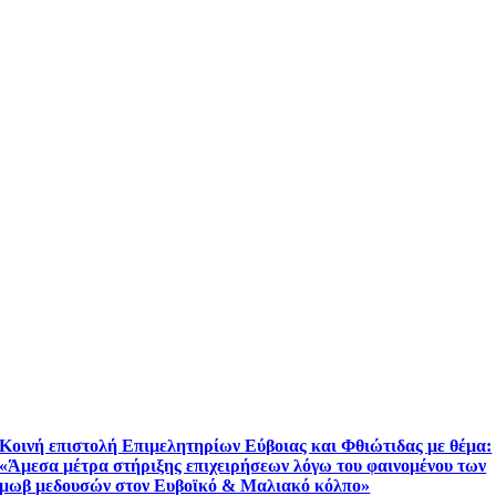
Κοινή επιστολή Επιμελητηρίων Εύβοιας και Φθιώτιδας με θέμα:
«Άμεσα μέτρα στήριξης επιχειρήσεων λόγω του φαινομένου των
μωβ μεδουσών στον Ευβοϊκό & Μαλιακό κόλπο»