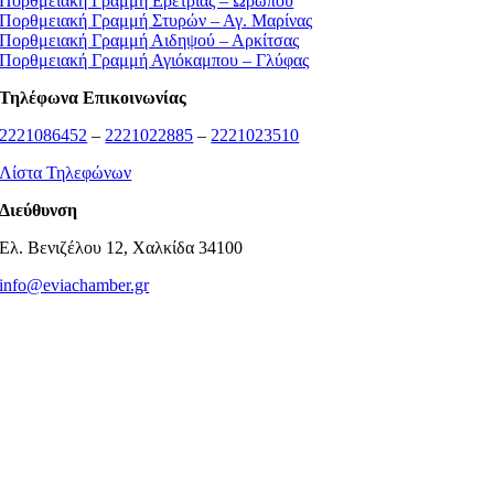
Πορθμειακή Γραμμή Ερέτριας – Ωρωπού
Πορθμειακή Γραμμή Στυρών – Αγ. Μαρίνας
Πορθμειακή Γραμμή Αιδηψού – Αρκίτσας
Πορθμειακή Γραμμή Αγιόκαμπου – Γλύφας
Τηλέφωνα Επικοινωνίας
2221086452
–
2221022885
–
2221023510
Λίστα Τηλεφώνων
Διεύθυνση
Ελ. Βενιζέλου 12, Χαλκίδα 34100
info@eviachamber.gr