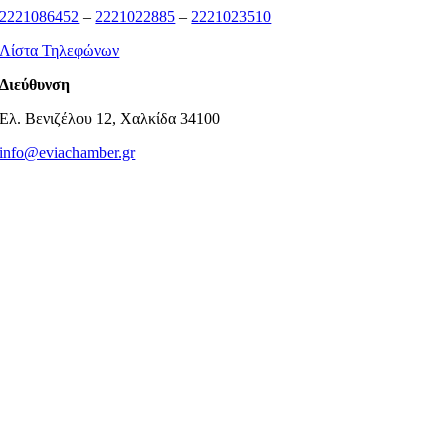
2221086452
–
2221022885
–
2221023510
Λίστα Τηλεφώνων
Διεύθυνση
Ελ. Βενιζέλου 12, Χαλκίδα 34100
info@eviachamber.gr