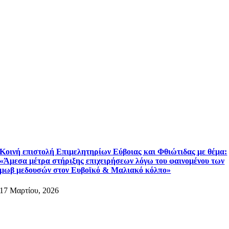
Κοινή επιστολή Επιμελητηρίων Εύβοιας και Φθιώτιδας με θέμα:
«Άμεσα μέτρα στήριξης επιχειρήσεων λόγω του φαινομένου των
μωβ μεδουσών στον Ευβοϊκό & Μαλιακό κόλπο»
17 Μαρτίου, 2026