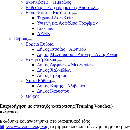
Εκδηλώσεις – Ημερίδες
Εκθέσεις – Επιχειρηματικές Αποστολές
Εκπαίδευση – Κατάρτιση
Τεχνικοί Ασφαλείας
Υγιεινή και Ασφάλεια Τροφίμων
Erasmus
ΛΑΕΚ
Εύβοια
Βόρεια Εύβοια
Δήμος Ιστιαίας – Αιδηψού
Δήμος Μαντουδίου – Λίμνης – Αγίας Άννας
Κεντρική Εύβοια
Δήμος Διρφύων – Μεσσαπίων
Δήμος Χαλκιδέων
Δήμος Ερέτριας
Νότια Εύβοια
Δήμος Κύμης – Αλιβερίου
Δήμος Καρύστου
Σκύρος
Επιχορήγηση με επιταγές κατάρτισης(Training Voucher)
ανέργων.
Εκδόθηκε και αναρτήθηκε στο διαδικτυακό τόπο
http://www.voucher.gov.gr
το μητρώο ωφελουμένων με τη μορφή τω