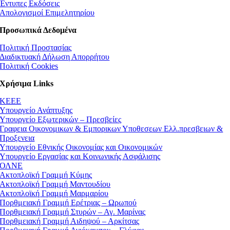
Έντυπες Εκδόσεις
Απολογισμοί Επιμελητηρίου
Προσωπικά Δεδομένα
Πολιτική Προστασίας
Διαδικτυακή Δήλωση Απορρήτου
Πολιτική Cookies
Χρήσιμα Links
ΚEEE
Υπουργείο Ανάπτυξης
Υπουργείο Εξωτερικών – Πρεσβείες
Γραφεια Οικονομικων & Εμπορικων Υποθεσεων Ελλ.πρεσβειων &
Προξενεια
Υπουργείο Εθνικής Οικονομίας και Οικονομικών
Υπουργείο Εργασίας και Κοινωνικής Ασφάλισης
ΟΛΝΕ
Ακτοπλοϊκή Γραμμή Κύμης
Ακτοπλοϊκή Γραμμή Μαντουδίου
Ακτοπλοϊκή Γραμμή Μαρμαρίου
Πορθμειακή Γραμμή Ερέτριας – Ωρωπού
Πορθμειακή Γραμμή Στυρών – Αγ. Μαρίνας
Πορθμειακή Γραμμή Αιδηψού – Αρκίτσας