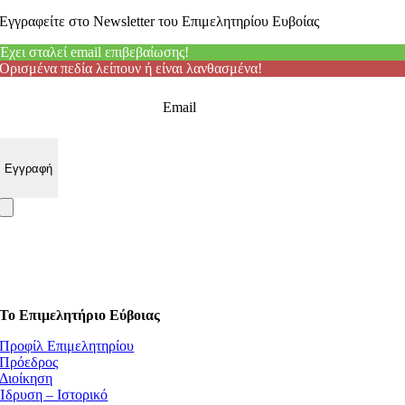
Εγγραφείτε στο Newsletter του Επιμελητηρίου Ευβοίας
Έχει σταλεί email επιβεβαίωσης!
Ορισμένα πεδία λείπουν ή είναι λανθασμένα!
Email
Το Επιμελητήριο Εύβοιας
Προφίλ Επιμελητηρίου
Πρόεδρος
Διοίκηση
Ίδρυση – Ιστορικό