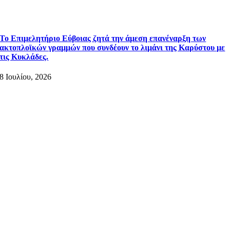
Το Επιμελητήριο Εύβοιας ζητά την άμεση επανέναρξη των
ακτοπλοϊκών γραμμών που συνδέουν το λιμάνι της Καρύστου με
τις Κυκλάδες.
8 Ιουλίου, 2026