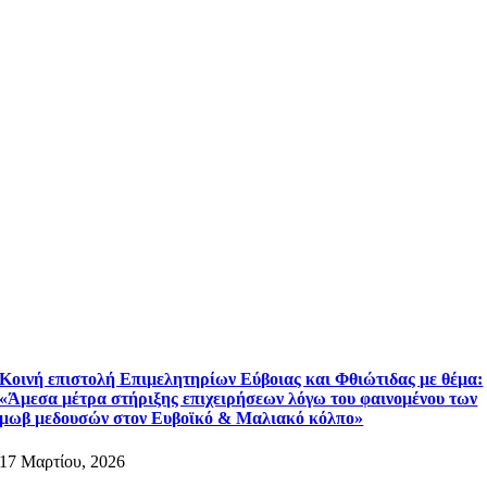
Κοινή επιστολή Επιμελητηρίων Εύβοιας και Φθιώτιδας με θέμα:
«Άμεσα μέτρα στήριξης επιχειρήσεων λόγω του φαινομένου των
μωβ μεδουσών στον Ευβοϊκό & Μαλιακό κόλπο»
17 Μαρτίου, 2026