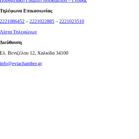
Πορθμειακή Γραμμή Αγιόκαμπου – Γλύφας
Τηλέφωνα Επικοινωνίας
2221086452
–
2221022885
–
2221023510
Λίστα Τηλεφώνων
Διεύθυνση
Ελ. Βενιζέλου 12, Χαλκίδα 34100
info@eviachamber.gr