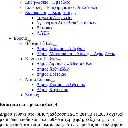
Εκδηλώσεις – Ημερίδες
Εκθέσεις – Επιχειρηματικές Αποστολές
Εκπαίδευση – Κατάρτιση
Τεχνικοί Ασφαλείας
Υγιεινή και Ασφάλεια Τροφίμων
Erasmus
ΛΑΕΚ
Εύβοια
Βόρεια Εύβοια
Δήμος Ιστιαίας – Αιδηψού
Δήμος Μαντουδίου – Λίμνης – Αγίας Άννας
Κεντρική Εύβοια
Δήμος Διρφύων – Μεσσαπίων
Δήμος Χαλκιδέων
Δήμος Ερέτριας
Νότια Εύβοια
Δήμος Κύμης – Αλιβερίου
Δήμος Καρύστου
Σκύρος
Επιστρεπτέα Προκαταβολή 4
Δημοσιεύθηκε στο ΦΕΚ η απόφαση ΓΔΟΥ 281/13.11.2020 σχετικά
με τη διαδικασία και προϋποθέσεις χορήγησης ενίσχυσης με τη
μορφή επιστρεπτέας προκαταβολής σε επιχειρήσεις που επλήγησαν