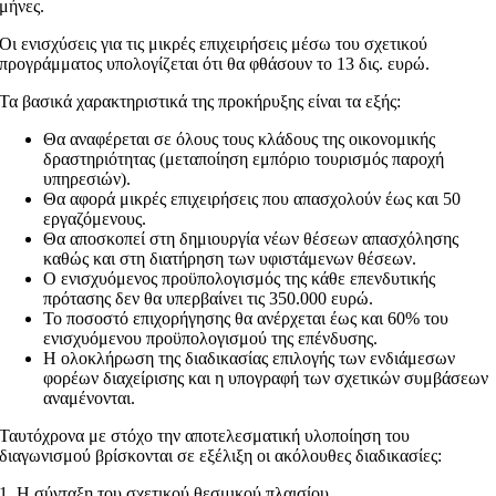
μήνες.
Οι ενισχύσεις για τις μικρές επιχειρήσεις μέσω του σχετικού
προγράμματος υπολογίζεται ότι θα φθάσουν το 13 δις. ευρώ.
Τα βασικά χαρακτηριστικά της προκήρυξης είναι τα εξής:
Θα αναφέρεται σε όλους τους κλάδους της οικονομικής
δραστηριότητας (μεταποίηση εμπόριο τουρισμός παροχή
υπηρεσιών).
Θα αφορά μικρές επιχειρήσεις που απασχολούν έως και 50
εργαζόμενους.
Θα αποσκοπεί στη δημιουργία νέων θέσεων απασχόλησης
καθώς και στη διατήρηση των υφιστάμενων θέσεων.
Ο ενισχυόμενος προϋπολογισμός της κάθε επενδυτικής
πρότασης δεν θα υπερβαίνει τις 350.000 ευρώ.
Το ποσοστό επιχορήγησης θα ανέρχεται έως και 60% του
ενισχυόμενου προϋπολογισμού της επένδυσης.
Η ολοκλήρωση της διαδικασίας επιλογής των ενδιάμεσων
φορέων διαχείρισης και η υπογραφή των σχετικών συμβάσεων
αναμένονται.
Ταυτόχρονα με στόχο την αποτελεσματική υλοποίηση του
διαγωνισμού βρίσκονται σε εξέλιξη οι ακόλουθες διαδικασίες:
1. Η σύνταξη του σχετικού θεσμικού πλαισίου.