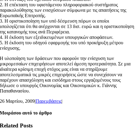
2. Η επέκταση του υφιστάμενου πληροφοριακού συστήματος
παρακολούθησης των ενισχύσεων σύμφωνα με τις απαιτήσεις της
Ευρωπαϊκής Επιτροπής.
3. Η οριστικοποίηση των υπό δέσμευση πόρων οι οποίοι
υπολογίζεται ότι θα ανέρχονται σε 13 δισ. ευρώ και η οριστικοποίηση
της κατανομής τους ανά Περιφέρεια.
4. Η έκδοση των εξειδικευμένων υπουργικών αποφάσεων.
5. Η έκδοση του οδηγού εφαρμογής του υπό προκήρυξη μέτρου
ενίσχυσης.
Η υλοποίηση των δράσεων που αφορούν την ενίσχυση των
μικρομεσαίων επιχειρήσεων αποτελεί άμεση προτεραιότητα. Σε μια
ιδιαίτερα κρίσιμη εποχή στόχος μας είναι να στηρίξουμε
αποτελεσματικά τις μικρές επιχειρήσεις ώστε να συνεχίσουν να
παρέχουν απασχόληση και εισόδημα στους εργαζομένους τους
δήλωσε ο υπουργός Οικονομίας και Οικονομικών κ. Γιάννης
Παπαθανασίου.
26 Μαρτίου, 2009
|
Παρεμβάσεις
|
Μοιράσου αυτό το άρθρο
Related Posts