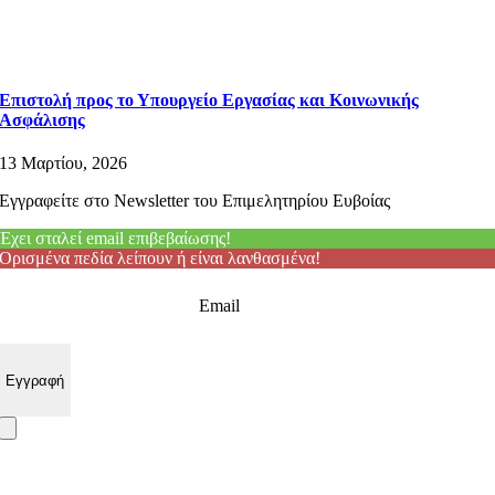
Επιστολή προς το Υπουργείο Εργασίας και Κοινωνικής
Ασφάλισης
13 Μαρτίου, 2026
Εγγραφείτε στο Newsletter του Επιμελητηρίου Ευβοίας
Έχει σταλεί email επιβεβαίωσης!
Ορισμένα πεδία λείπουν ή είναι λανθασμένα!
Email