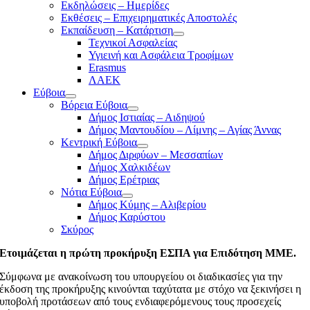
Εκδηλώσεις – Ημερίδες
Εκθέσεις – Επιχειρηματικές Αποστολές
Εκπαίδευση – Κατάρτιση
Τεχνικοί Ασφαλείας
Υγιεινή και Ασφάλεια Τροφίμων
Erasmus
ΛΑΕΚ
Εύβοια
Βόρεια Εύβοια
Δήμος Ιστιαίας – Αιδηψού
Δήμος Μαντουδίου – Λίμνης – Αγίας Άννας
Κεντρική Εύβοια
Δήμος Διρφύων – Μεσσαπίων
Δήμος Χαλκιδέων
Δήμος Ερέτριας
Νότια Εύβοια
Δήμος Κύμης – Αλιβερίου
Δήμος Καρύστου
Σκύρος
Ετοιμάζεται η πρώτη προκήρυξη ΕΣΠΑ για Επιδότηση ΜΜΕ.
Σύμφωνα με ανακοίνωση του υπουργείου οι διαδικασίες για την
έκδοση της προκήρυξης κινούνται ταχύτατα με στόχο να ξεκινήσει η
υποβολή προτάσεων από τους ενδιαφερόμενους τους προσεχείς