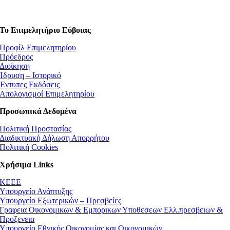
Το Επιμελητήριο Εύβοιας
Προφίλ Επιμελητηρίου
Πρόεδρος
Διοίκηση
Ίδρυση – Ιστορικό
Έντυπες Εκδόσεις
Απολογισμοί Επιμελητηρίου
Προσωπικά Δεδομένα
Πολιτική Προστασίας
Διαδικτυακή Δήλωση Απορρήτου
Πολιτική Cookies
Χρήσιμα Links
ΚEEE
Υπουργείο Ανάπτυξης
Υπουργείο Εξωτερικών – Πρεσβείες
Γραφεια Οικονομικων & Εμπορικων Υποθεσεων Ελλ.πρεσβειων &
Προξενεια
Υπουργείο Εθνικής Οικονομίας και Οικονομικών