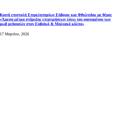
Κοινή επιστολή Επιμελητηρίων Εύβοιας και Φθιώτιδας με θέμα:
«Άμεσα μέτρα στήριξης επιχειρήσεων λόγω του φαινομένου των
μωβ μεδουσών στον Ευβοϊκό & Μαλιακό κόλπο»
17 Μαρτίου, 2026