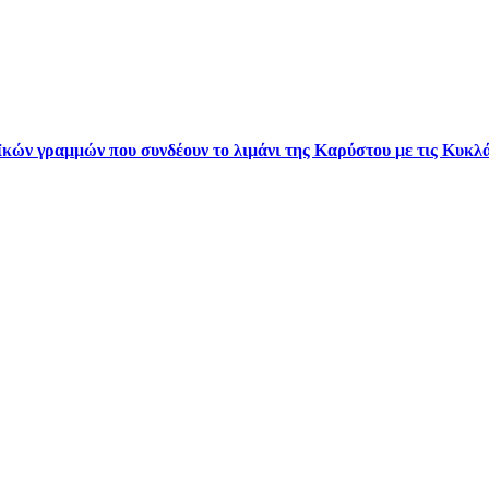
κών γραμμών που συνδέουν το λιμάνι της Καρύστου με τις Κυκλά