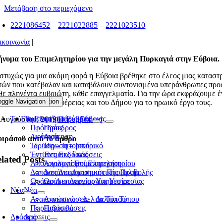
Μετάβαση στο περιεχόμενο
2221086452
–
2221022885
–
2221023510
ικοινωνία
|
νυμα του Επιμελητηρίου για την μεγάλη Πυρκαγιά στην Εύβοια.
στυχώς για μια ακόμη φορά η Εύβοια βρέθηκε στο έλεος μιας καταστρ
τών που κατέβαλαν και καταβάλουν συντονισμένα υπεράνθρωπες προσπά
θε πληγέντα ευβοιώτη, κάθε επαγγελματία. Για την ώρα εκφράζουμε έ
oggle Navigation
Toggle Navigation
σαρχείου, της Περιφέρειας και του Δήμου για το ηρωικό έργο τους.
Το Επιμελητήριο Εύβοιας
Το Επιμελητήριο Εύβοιας
 Αυγούστου, 2019
|
Παρεμβάσεις
|
Πρόεδρος
Πρόεδρος
Διοίκηση
Διοίκηση
ιράσου αυτό το άρθρο
Ίδρυση – Ιστορικό
Ίδρυση – Ιστορικό
Έντυπες Εκδόσεις
Έντυπες Εκδόσεις
lated Posts
Απολογισμοί Επιμελητηρίου
Απολογισμοί Επιμελητηρίου
Δαπάνες Διαφημιστικής Προβολής
Δαπάνες Διαφημιστικής Προβολής
Ωράριο Λειτουργίας Υπηρεσίας
Ωράριο Λειτουργίας Υπηρεσίας
Νέα
Νέα
Ανακοινώσεις – Δελτία Τύπου
Ανακοινώσεις – Δελτία Τύπου
Παρεμβάσεις
Παρεμβάσεις
Δράσεις
Δράσεις