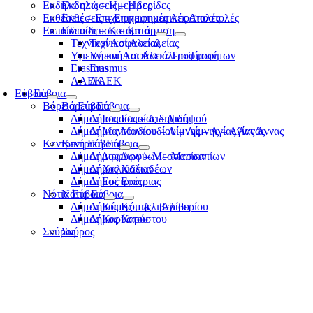
Εκδηλώσεις – Ημερίδες
Εκδηλώσεις – Ημερίδες
Εκθέσεις – Επιχειρηματικές Αποστολές
Εκθέσεις – Επιχειρηματικές Αποστολές
Εκπαίδευση – Κατάρτιση
Εκπαίδευση – Κατάρτιση
Τεχνικοί Ασφαλείας
Τεχνικοί Ασφαλείας
Υγιεινή και Ασφάλεια Τροφίμων
Υγιεινή και Ασφάλεια Τροφίμων
Erasmus
Erasmus
ΛΑΕΚ
ΛΑΕΚ
Εύβοια
Εύβοια
Βόρεια Εύβοια
Βόρεια Εύβοια
Δήμος Ιστιαίας – Αιδηψού
Δήμος Ιστιαίας – Αιδηψού
Δήμος Μαντουδίου – Λίμνης – Αγίας Άννας
Δήμος Μαντουδίου – Λίμνης – Αγίας Άννας
Κεντρική Εύβοια
Κεντρική Εύβοια
Δήμος Διρφύων – Μεσσαπίων
Δήμος Διρφύων – Μεσσαπίων
Δήμος Χαλκιδέων
Δήμος Χαλκιδέων
Δήμος Ερέτριας
Δήμος Ερέτριας
Νότια Εύβοια
Νότια Εύβοια
Δήμος Κύμης – Αλιβερίου
Δήμος Κύμης – Αλιβερίου
Δήμος Καρύστου
Δήμος Καρύστου
Σκύρος
Σκύρος