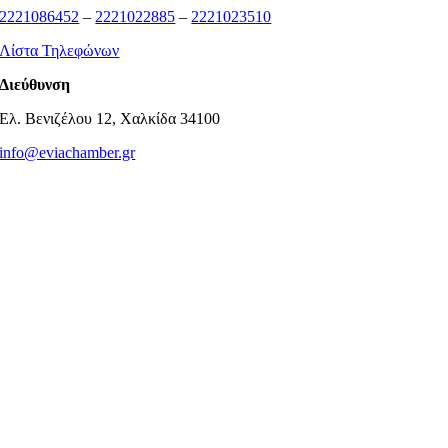
2221086452
–
2221022885
–
2221023510
Λίστα Τηλεφώνων
Διεύθυνση
Ελ. Βενιζέλου 12, Χαλκίδα 34100
info@eviachamber.gr