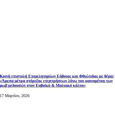
Κοινή επιστολή Επιμελητηρίων Εύβοιας και Φθιώτιδας με θέμα:
«Άμεσα μέτρα στήριξης επιχειρήσεων λόγω του φαινομένου των
μωβ μεδουσών στον Ευβοϊκό & Μαλιακό κόλπο»
17 Μαρτίου, 2026