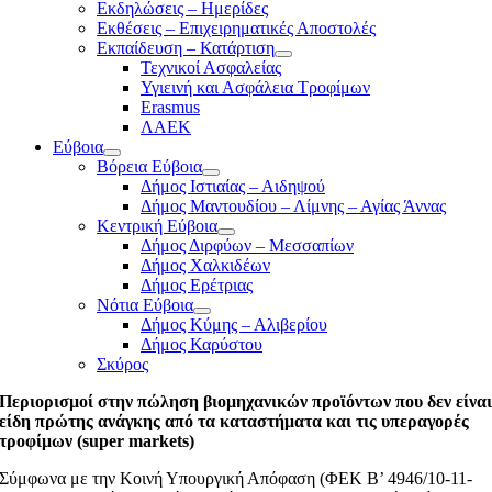
Εκδηλώσεις – Ημερίδες
Εκθέσεις – Επιχειρηματικές Αποστολές
Εκπαίδευση – Κατάρτιση
Τεχνικοί Ασφαλείας
Υγιεινή και Ασφάλεια Τροφίμων
Erasmus
ΛΑΕΚ
Εύβοια
Βόρεια Εύβοια
Δήμος Ιστιαίας – Αιδηψού
Δήμος Μαντουδίου – Λίμνης – Αγίας Άννας
Κεντρική Εύβοια
Δήμος Διρφύων – Μεσσαπίων
Δήμος Χαλκιδέων
Δήμος Ερέτριας
Νότια Εύβοια
Δήμος Κύμης – Αλιβερίου
Δήμος Καρύστου
Σκύρος
Περιορισμοί στην πώληση βιομηχανικών προϊόντων που δεν είνα
είδη πρώτης ανάγκης από τα καταστήματα και τις υπεραγορές
τροφίμων (super markets)
Σύμφωνα με την Κοινή Υπουργική Απόφαση (ΦΕΚ B’ 4946/10-11-