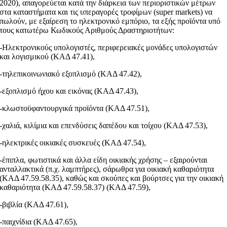
2020), απαγορεύεται κατά την διάρκεια των περιοριστικών μέτρων
στα καταστήματα και τις υπεραγορές τροφίμων (super markets) να
πωλούν, με εξαίρεση το ηλεκτρονικό εμπόριο, τα εξής προϊόντα υπό
τους κατωτέρω Κωδικούς Αριθμούς Δραστηριοτήτων:
-Ηλεκτρονικούς υπολογιστές, περιφερειακές μονάδες υπολογιστών
και λογισμικού (ΚΑΔ 47.41),
-τηλεπικοινωνιακό εξοπλισμό (ΚΑΔ 47.42),
-εξοπλισμό ήχου και εικόνας (ΚΑΔ 47.43),
-κλωστοϋφαντουργικά προϊόντα (ΚΑΔ 47.51),
-χαλιά, κιλίμια και επενδύσεις δαπέδου και τοίχου (ΚΑΔ 47.53),
-ηλεκτρικές οικιακές συσκευές (ΚΑΔ 47.54),
-έπιπλα, φωτιστικά και άλλα είδη οικιακής χρήσης – εξαιρούνται
ανταλλακτικά (π.χ. λαμπτήρες), σάρωθρα για οικιακή καθαριότητα
(ΚΑΔ 47.59.58.35), καθώς και σκούπες και βούρτσες για την οικιακή
καθαριότητα (ΚΑΔ 47.59.58.37) (ΚΑΔ 47.59),
-βιβλία (ΚΑΔ 47.61),
-παιχνίδια (ΚΑΔ 47.65),