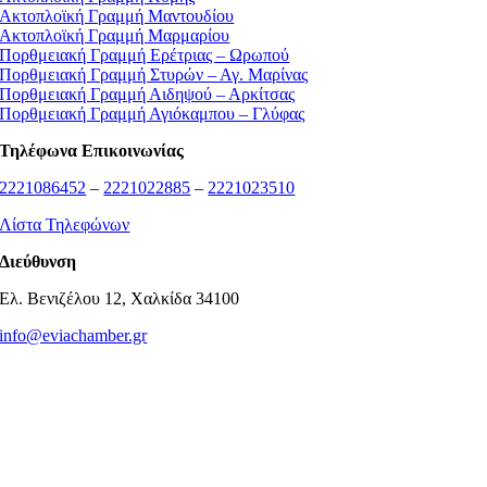
Ακτοπλοϊκή Γραμμή Μαντουδίου
Ακτοπλοϊκή Γραμμή Μαρμαρίου
Πορθμειακή Γραμμή Ερέτριας – Ωρωπού
Πορθμειακή Γραμμή Στυρών – Αγ. Μαρίνας
Πορθμειακή Γραμμή Αιδηψού – Αρκίτσας
Πορθμειακή Γραμμή Αγιόκαμπου – Γλύφας
Τηλέφωνα Επικοινωνίας
2221086452
–
2221022885
–
2221023510
Λίστα Τηλεφώνων
Διεύθυνση
Ελ. Βενιζέλου 12, Χαλκίδα 34100
info@eviachamber.gr