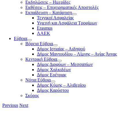
Εκδηλώσεις – Ημερίδες
Εκθέσεις – Επιχειρηματικές Αποστολές
Εκπαίδευση – Κατάρτιση
Τεχνικοί Ασφαλείας
Υγιεινή και Ασφάλεια Τροφίμων
Erasmus
ΛΑΕΚ
Εύβοια
Βόρεια Εύβοια
Δήμος Ιστιαίας – Αιδηψού
Δήμος Μαντουδίου – Λίμνης – Αγίας Άννας
Κεντρική Εύβοια
Δήμος Διρφύων – Μεσσαπίων
Δήμος Χαλκιδέων
Δήμος Ερέτριας
Νότια Εύβοια
Δήμος Κύμης – Αλιβερίου
Δήμος Καρύστου
Σκύρος
Previous
Next