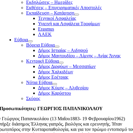
Εκδηλώσεις – Ημερίδες
Εκθέσεις – Επιχειρηματικές Αποστολές
Εκπαίδευση – Κατάρτιση
Τεχνικοί Ασφαλείας
Υγιεινή και Ασφάλεια Τροφίμων
Erasmus
ΛΑΕΚ
Εύβοια
Βόρεια Εύβοια
Δήμος Ιστιαίας – Αιδηψού
Δήμος Μαντουδίου – Λίμνης – Αγίας Άννας
Κεντρική Εύβοια
Δήμος Διρφύων – Μεσσαπίων
Δήμος Χαλκιδέων
Δήμος Ερέτριας
Νότια Εύβοια
Δήμος Κύμης – Αλιβερίου
Δήμος Καρύστου
Σκύρος
Προσωπικότητες: ΓΕΩΡΓΙΟΣ ΠΑΠΑΝΙΚΟΛΑΟΥ
 Γεώργιος Παπανικολάου (13 Μαΐου1883- 19 Φεβρουαρίου1962)
πήρξε διάσημος Έλληνας γιατρός, βιολόγος και ερευνητής. Ήταν
ρωτοπόρος στην Κυτταροπαθολογία, και για τον πρώιμο εντοπισμό το