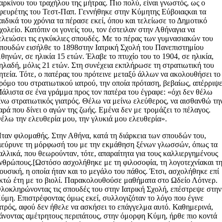
αρκίνου του τραχήλου της μήτρας. Πιο πολύ, είναι γνωστός, ως ο
φευρέτης του Τεστ-Παπ. Γεννήθηκε στην Κύμητης Εύβοιαςκαι τα
αιδικά του χρόνια τα πέρασε εκεί, όπου και τελείωσε το Δημοτικό
χολείο. Κατόπιν οι γονείς του, τον έστειλαν στην Αθήναγια να
ελειώσει τις εγκύκλιες σπουδές. Με το πέρας των γυμνασιακών του
πουδών εισήλθε το 1898στην Ιατρική Σχολή του Πανεπιστημίου
θηνών, σε ηλικία 15 ετών. Έλαβε το πτυχίο του το 1904, σε ηλικία,
ηλαδή, μόλις 21 ετών. Στη συνέχεια εκπλήρωσε τη στρατιωτική του
ητεία. Τότε, ο πατέρας του πρότεινε μεταξύ άλλων να ακολουθήσει το
ρόμο του στρατιωτικού ιατρού, την οποία πρόταση, βεβαίως, απέρριψε
άλιστα σε ένα γράμμα προς τον πατέρα του έγραφε: «όχι δεν θέλω
ίνω στρατιωτικός γιατρός. Θέλω να μείνω ελεύθερος, να αισθανθώ τη
αρά που δίνει ο αγών της ζωής. Εμένα δεν με τρομάζει το πέλαγος.
έλω την ελευθερία μου, την γλυκιά μου ελευθερία».
ταν φιλομαθής. Στην Αθήνα, κατά τη διάρκεια των σπουδών του,
ιεύρυνε τη μόρφωσή του με την εκμάθηση ξένων γλωσσών, όπως τα
αλλικά, που θεωρούνταν, τότε, απαραίτητα για τους καλλιεργημένους
νθρώπους.[Ωστόσο ασχολήθηκε με τη φιλοσοφία, τη λογοτεχνίακαι τ
ουσική, η οποία ήταν και το μεγάλο του πάθος. Έτσι, ασχολήθηκε επί
κτώ έτη με το βιολί. Παρακολουθούσε μαθήματα στο Ωδείο Λότνερ.
λοκληρώνοντας τις σπουδές του στην Ιατρική Σχολή, επέστρεψε στην
ύμη. Επιστρέφοντας όμως εκεί, συλλογιζόταν το λόγο που έγινε
ατρός, αφού δεν ήθελε να ασκήσει το επάγγελμα αυτό. Καθημερινά,
άνοντας αμέτρητους περιπάτους, στην όμορφη Κύμη, ήρθε πιο κοντά