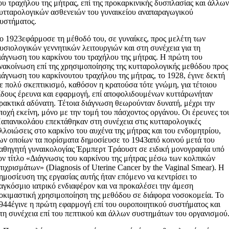
ου τραχήλου της μήτρας, επί της προκαρκινικής δυσπλασίας και άλλω
υτταρολογικών ασθενειών του γυναικείου αναπαραγωγικού
υστήματος.
ο 1923εφάρμοσε τη μέθοδό του, σε γυναίκες, προς μελέτη των
υσιολογικών γεννητικών λειτουργιών και στη συνέχεια για τη
ιάγνωση του καρκίνου του τραχήλου της μήτρας. Η πρώτη του
νακοίνωση επί της χρησιμοποίησης της κυτταρολογικής μεθόδου προς
ιάγνωση του καρκίνουτου τραχήλου της μήτρας, το 1928, έγινε δεκτή
ε πολύ σκεπτικισμό, καθόσον η κρατούσα τότε γνώμη, για τέτοιου
ίδους έρευνα και εφαρμογή, επί αποφολιδουμένων κυττάρωνήταν
ρακτικά αδύνατη. Τέτοια διάγνωση θεωρούνταν δυνατή, μέχρι την
ποχή εκείνη, μόνο με την τομή του πάσχοντος οργάνου. Οι έρευνες το
απανικολάου επεκτάθηκαν στη συνέχεια στις κυτταρολογικές
λλοιώσεις στο καρκίνο του αυχένα της μήτρας και του ενδομητρίου,
ων οποίων τα πορίσματα δημοσίευσε το 1943από κοινού μετά του
αθηγητή γυναικολογίας Έρμπερτ Τράουστ σε ειδική μονογραφία υπό
ον τίτλο «Διάγνωσις του καρκίνου της μήτρας μέσω των κολπικών
πιχρισμάτων» (Diagnosis of Uterine Cancer by the Vaginal Smear). Η
ημοσίευση της εργασίας αυτής ήταν επόμενο να κεντρίσει το
αγκόσμιο ιατρικό ενδιαφέρον και να προκαλέσει την άμεση
οκιμαστική χρησιμοποίηση της μεθόδου σε διάφορα νοσοκομεία. Το
944έγινε η πρώτη εφαρμογή επί του ουροποιητικού συστήματος και
τη συνέχεια επί του πεπτικού και άλλων συστημάτων του οργανισμού