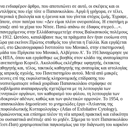
να ενδιαφέρον άρθρο, που αποτυπώνει σε αυτό, οι σκέψεις και οι
ντιλήψεις που είχε τότε ο Παπανικολάου. Αργά ή γρήγορα, εν τέλει,
περνικά η βιολογία και η έρευνα και του γίνεται στόχος ζωής. Έγραψε,
άποτε, στον πατέρα του: «Δεν είμαι πλέον ονειροπόλος. Η επιστήμη μ
ρπαξε από τα χέρια του Νίτσε. Πατώ απάνω σε έδαφος στερεό…».
πανερχόμενος στην Ελλάδασυμμετείχε στους Βαλκανικούς πολέμους
ο 1912. Ωστόσο, καταλάβαινε πως τα πράγματα δεν ήταν ευοίωνα στη
ώρα για εκείνον.Πρώτος σταθμός του γίνεται η Γαλλία. Και εργάζεται
κεί, στο Ωκεανογραφικό Ινστιτούτο του Μονακό, στην επιστημονική
μάδα του Πρίγκιπα του Μονακό, Αλβέρτου Α’. Το 1913αναχώρησε γι
ις ΗΠΑ, όπου και εργάσθηκε ως βοηθός στον κλάδο της ανατομίαςστ
ανεπιστήμιο Κορνέλ. Ακολούθως εκλέχθηκε υφηγητής, έκτακτος
αθηγητής και, τέλος, τακτικός καθηγητής της ανατομίας και ιστολογίας
ης ιατρικής σχολής, του Πανεπιστημίου αυτού. Μετά από μακρές
ρευνες επί της εκφυλιστικής κληρονομικής επίδρασης του
ινοπνεύματοςσε ινδικά χοιρίδιαο Παπανικολάου στράφηκε σε
ροβλήματα αναπαραγωγής σχετιζόμενα με τη λειτουργία των
εννητικών οργάνων, τον καθορισμό του φύλου, τη λειτουργία των
νδοκρινών αδένων, καθώς και των φυλετικών ορμονών. Το 1954, ο
απανικολάου δημοσίευσε το μνημειώδες έργο «Άτλαντας της
ποφολιδωτικής Κυτταρολογίας» (Atlas of Exfoliative Cytology),
δραιώνοντας και επίσημα πλέον τη νέα ιατρική πρακτική και ειδικότητ
ου ουσιαστικά ανέπτυξε από το μηδέν. Σήμερα το τεστ Παπανικολάου
Τεστ-Παπ) χρησιμοποιείται παγκοσμίως για την διάγνωση του καρκίν