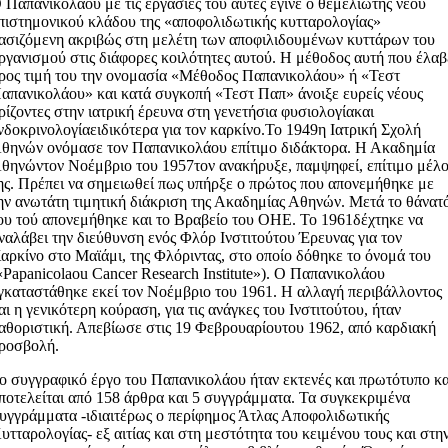
 Παπανικολάου με τις εργασίες του αυτές έγινε ο θεμελιωτής νέου
πιστημονικού κλάδου της «αποφολιδωτικής κυτταρολογίας»
ασιζόμενη ακριβώς στη μελέτη των αποφιλιδουμένων κυττάρων του
ργανισμού στις διάφορες κοιλότητες αυτού. Η μέθοδος αυτή που έλαβ
ρος τιμή του την ονομασία «Μέθοδος Παπανικολάου» ή «Τεστ
απανικολάου» και κατά συγκοπή «Τεστ Παπ» άνοιξε ευρείς νέους
ρίζοντες στην ιατρική έρευνα στη γενετήσια φυσιολογίακαι
νδοκρινολογίαειδικότερα για τον καρκίνο.Το 1949η Ιατρική Σχολή
θηνών ονόμασε τον Παπανικολάου επίτιμο διδάκτορα. Η Ακαδημία
θηνώντον Νοέμβριο του 1957τον ανακήρυξε, παμψηφεί, επίτιμο μέλ
ης. Πρέπει να σημειωθεί πως υπήρξε ο πρώτος που απονεμήθηκε με
ην ανωτάτη τιμητική διάκριση της Ακαδημίας Αθηνών. Μετά το θάνατ
ου τού απονεμήθηκε και το Βραβείο του ΟΗΕ. Το 1961δέχτηκε να
ναλάβει την διεύθυνση ενός Φλόρ Ινστιτούτου Έρευνας για τον
αρκίνο στο Μαϊάμι, της Φλόριντας, στο οποίο δόθηκε το όνομά του
«Papanicolaou Cancer Research Institute»). Ο Παπανικολάου
γκαταστάθηκε εκεί τον Νοέμβριο του 1961. Η αλλαγή περιβάλλοντος
αι η γενικότερη κούραση, για τις ανάγκες του Ινστιτούτου, ήταν
αθοριστική. Απεβίωσε στις 19 Φεβρουαρίουτου 1962, από καρδιακή
ροσβολή.
ο συγγραφικό έργο του Παπανικολάου ήταν εκτενές και πρωτότυπο κα
ποτελείται από 158 άρθρα και 5 συγγράμματα. Τα συγκεκριμένα
υγγράμματα -ιδιαιτέρως ο περίφημος Άτλας Αποφολιδωτικής
υτταρολογίας- εξ αιτίας και στη μεστότητα του κειμένου τους και στη