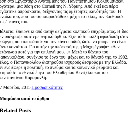
έση στο Εργαστήριο Ανατομικής του Πανεπιστημίου Κολούμπιακαι,
ργότερα, μια θέση στο Cornell της Ν. Υόρκης. Από εκεί και πέρα
ργάστηκε απρόσκοπτα, δείχνοντας τις αμέτρητες ικανότητές του. Η
υναίκα του, που του συμπαραστάθηκε μέχρι το τέλος, τον βοηθούσε
τις έρευνές του.
άλιστα, έπαιρνε κι από αυτήν δείγματα κολπικού επιχρίσματος. H ίδι
εν υπέγραψε ποτέ ερευνητικό άρθρο. Είχε τόση πολλή αφοσίωσή στο
εώργιο, που αποφάσισε να μην κάνει παιδιά, ώστε να μπορεί να είναι
άντα κοντά του. Για αυτήν την απόφασή της η Μάχη έγραψε: «Δεν
ετάνιωσα ποτέ για την επιλογή μου…».Μετά το θάνατο του
απανικολάου, συνέχισε το έργο του, μέχρι και το θάνατό της, το 1982
έλος, ο Παπανικολάου διατηρούσε ισχυρούς δεσμούς με την Ελλάδα,
ον ενδιέφερε η πολιτική, το πνεύμα και τα κοινωνικά ρεύματα και
κτιμούσε το εθνικό έργο του Ελευθερίου Βενιζέλουκαι του
ωνσταντίνου Καραμανλή.
7 Μαρτίου, 2015
|
Προσωπικότητες
|
Μοιράσου αυτό το άρθρο
Related Posts