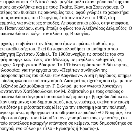
ε τη φιλοσοφία. Ο Νίτσεέπαιξε μεγάλο ρόλο στον τρόπο σκέψης του.
πίσης ασχολήθηκε και με τους: Γκαίτε, Καντ, και Σοπενχάουερ. Ο
ατέρας του θυσίασε τις οικονομίες τους, αφού γνώριζε το χαρακτήρα
αι τις ικανότητες του Γεωργίου, έτσι τον στέλνει το 1907, στη
ερμανία, για ανώτερες σπουδές. Αποφασιστικό ρόλο, στην απόφαση,
ου Παπανικολάου, αυτή, έπαιξε ο φίλος του Αλέξανδρος Δελμούζος. 
απανικολάου επιλέγει τον κλάδο της Βιολογίας.
ρχικά, μεταβαίνει στην Ιένα, που ήταν ο πρώτος σταθμός της
ετεκπαίδευσής του. Εκεί θα παρακολουθήσει τα μαθήματα του
αθηγητή Ερνέστου Χαίκελ. Το 1908συνεχίζει τις σπουδές του στο
ρέιμπουργκ και, τέλος, στο Μόναχο, με μεγάλους καθηγητές της
ποχής: Χέρτβιγκ και Βάισμαν. Το 1910ανακηρύσσεται Διδάκτωρ της
ιλοσοφίας, για την εργασία του «Περί των συνθηκών της
ιαφοροποιήσεως του φύλου των Δαφνιδών». Αυτή η περίοδος, υπήρξε
ερίοδος φιλοσοφικού στοχασμού. Διατηρεί τις σχέσεις που είχε με τον
λέξανδρο Δελμούζοκαι τον Γ. Σκληρό, με τον γνωστό λογοτέχνη
ωνσταντίνο Χατζόπουλοκαι τον Μ. Ζαβιτσιάνο με τους οποίους ο
απανικολάου συγκροτεί σοσιαλιστική ομάδα με βραχύβια διάρκεια.
ταν υπέρμαχος του δημοτικισμού, και, γενικότερα, εκείνη την εποχή
αυτιζόταν με ριζοσπαστικές ιδέες για την επιστήμη και την πολιτική.
υγκεκριμένα, αρθρογραφεί στο αθηναϊκό περιοδικό «Ο Νουμάς», ένα
ρθρο που έφερε τον τίτλο «Για τον εγωισμό και τους εγωιστάς», (το
ποίο αποτέλεσε καταρχήν απάντηση σε κείμενο, που δημοσιεύτηκε σ
ροηγούμενο φύλλο με τίτλο «Εγωισμός ή Έρωτας»).