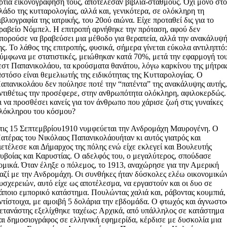
ρτια εικονογράφησή τους, αποτέλεσαν βιβλία-σταθμούς. Όχι μόνο στ
λάδο της κυτταρολογίας, αλλά και, γενικότερα, σε ολόκληρη τη
ιβλιογραφία της ιατρικής, του 20ού αιώνα. Είχε προταθεί δις για το
ραβείο Νόμπελ. Η επιτροπή αρνήθηκε την πρόταση, αφού δεν
πορούσε να βραβεύσει μια μέθοδο για θεραπεία, αλλά την ανακάλυψ
ης. Το λάθος της επιτροπής, φυσικά, σήμερα γίνεται εύκολα αντιληπτό
ύμφωνα με στατιστικές, μειώθηκαν κατά 70%, μετά την εφαρμογή το
εστ Παπανικολάου, τα κρούσματα θανάτου, λόγω καρκίνου της μήτρας
στόσο είναι θεμελιωτής της ειδικότητας της Κυτταρολογίας. Ο
απανικολάου δεν πούλησε ποτέ την “πατέντα” της ανακάλυψης αυτής
ντιθέτως την προσέφερε, στην ανθρωπότητα ολόκληρη, αφιλοκερδώς.
ι να προσθέσει κανείς για τον άνθρωπο που χάρισε ζωή στις γυναίκες
λόκληρου του κόσμου?
τις 15 Σεπτεμβρίου1910 νυμφεύεται την Ανδρομάχη Μαυρογένη. Ο
ατέρας του Νικόλαος Παπανικολάουήταν κι αυτός γιατρός και
ιετέλεσε και Δήμαρχος της πόλης ενώ είχε εκλεγεί και Βουλευτής
υβοίας και Καρυστίας. Ο αδελφός του, ο μεγαλύτερος, σπούδασε
ομικά. Όταν έληξε ο πόλεμος, το 1913, αναχώρησε για την Αμερική
αζί με την Ανδρομάχη. Οι συνθήκες ήταν δύσκολες ελέω οικονομικώ
υσχερειών, αυτό είχε ως αποτέλεσμα, να εργαστούν και οι δυο σε
άποιο εμπορικό κατάστημα. Πουλώντας χαλιά και, ράβοντας κουμπιά,
ντίστοιχα, με αμοιβή 5 δολάρια την εβδομάδα. Ο φτωχός και άγνωστο
ετανάστης εξελίχθηκε ταχέως: Αρχικά, από υπάλληλος σε κατάστημα
αι δημοσιογράφος σε ελληνική εφημερίδα, κέρδισε με δυσκολία μια