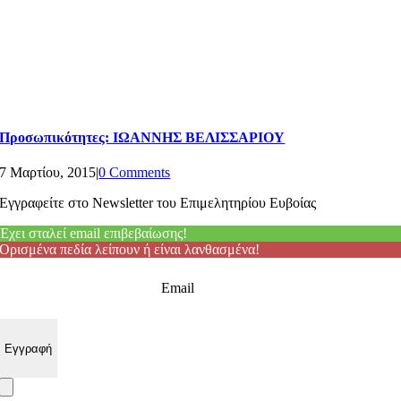
Προσωπικότητες: ΙΩΑΝΝΗΣ ΒΕΛΙΣΣΑΡΙΟΥ
7 Μαρτίου, 2015
|
0 Comments
Εγγραφείτε στο Newsletter του Επιμελητηρίου Ευβοίας
Έχει σταλεί email επιβεβαίωσης!
Ορισμένα πεδία λείπουν ή είναι λανθασμένα!
Email