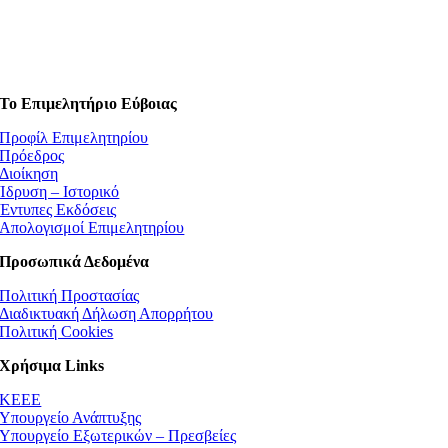
Το Επιμελητήριο Εύβοιας
Προφίλ Επιμελητηρίου
Πρόεδρος
Διοίκηση
Ίδρυση – Ιστορικό
Έντυπες Εκδόσεις
Απολογισμοί Επιμελητηρίου
Προσωπικά Δεδομένα
Πολιτική Προστασίας
Διαδικτυακή Δήλωση Απορρήτου
Πολιτική Cookies
Χρήσιμα Links
ΚEEE
Υπουργείο Ανάπτυξης
Υπουργείο Εξωτερικών – Πρεσβείες