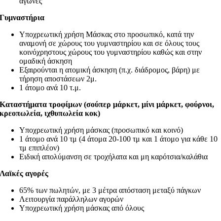
αγώνες
Γυμναστήρια
Υποχρεωτική χρήση Μάσκας στο προσωπικό, κατά την
αναμονή σε χώρους του γυμναστηρίου και σε όλους τους
κοινόχρηστους χώρους του γυμναστηρίου καθώς και στην
ομαδική άσκηση
Εξαιρούνται η ατομική άσκηση (π.χ. διάδρομος, βάρη) με
τήρηση αποστάσεων 2μ.
1 άτομο ανά 10 τ.μ.
Καταστήματα τροφίμων (σούπερ μάρκετ, μίνι μάρκετ, φούρνοι,
κρεοπωλεία, ιχθυπωλεία κοκ)
Υποχρεωτική χρήση μάσκας (προσωπικό και κοινό)
1 άτομο ανά 10 τμ (4 άτομα 20-100 τμ και 1 άτομο για κάθε 10
τμ επιπλέον)
Ειδική απολύμανση σε τροχήλατα και μη καρότσια/καλάθια
Λαϊκές αγορές
65% των πωλητών, με 3 μέτρα απόσταση μεταξύ πάγκων
Λειτουργία παράλληλων αγορών
Υποχρεωτική χρήση μάσκας από όλους