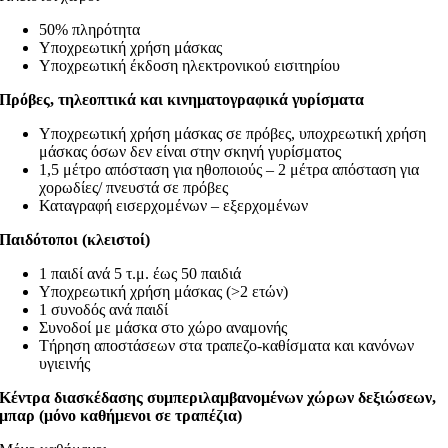
50% πληρότητα
Yποχρεωτική χρήση μάσκας
Υποχρεωτική έκδοση ηλεκτρονικού εισιτηρίου
Πρόβες, τηλεοπτικά και κινηματογραφικά γυρίσματα
Yποχρεωτική χρήση μάσκας σε πρόβες, υποχρεωτική χρήση
μάσκας όσων δεν είναι στην σκηνή γυρίσματος
1,5 μέτρο απόσταση για ηθοποιούς – 2 μέτρα απόσταση για
χορωδίες/ πνευστά σε πρόβες
Καταγραφή εισερχομένων – εξερχομένων
Παιδότοποι (κλειστοί)
1 παιδί ανά 5 τ.μ. έως 50 παιδιά
Yποχρεωτική χρήση μάσκας (>2 ετών)
1 συνοδός ανά παιδί
Συνοδοί με μάσκα στο χώρο αναμονής
Τήρηση αποστάσεων στα τραπεζο-καθίσματα και κανόνων
υγιεινής
Κέντρα διασκέδασης συμπεριλαμβανομένων χώρων δεξιώσεων,
μπαρ (μόνο καθήμενοι σε τραπέζια)