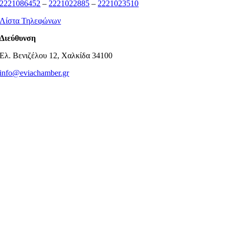
2221086452
–
2221022885
–
2221023510
Λίστα Τηλεφώνων
Διεύθυνση
Ελ. Βενιζέλου 12, Χαλκίδα 34100
info@eviachamber.gr