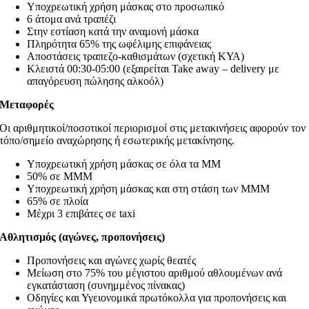
Υποχρεωτική χρήση μάσκας στο προσωπικό
6 άτομα ανά τραπέζι
Στην εστίαση κατά την αναμονή μάσκα
Πληρότητα 65% της ωφέλιμης επιφάνειας
Αποστάσεις τραπεζο-καθισμάτων (σχετική ΚΥΑ)
Κλειστά 00:30-05:00 (εξαιρείται Take away – delivery με
απαγόρευση πώλησης αλκοόλ)
Μεταφορές
Οι αριθμητικοί/ποσοτικοί περιορισμοί στις μετακινήσεις αφορούν τον
τόπο/σημείο αναχώρησης ή εσωτερικής μετακίνησης.
Υποχρεωτική χρήση μάσκας σε όλα τα ΜΜ
50% σε ΜΜΜ
Υποχρεωτική χρήση μάσκας και στη στάση των ΜΜΜ
65% σε πλοία
Μέχρι 3 επιβάτες σε taxi
Αθλητισμός (αγώνες, προπονήσεις)
Προπονήσεις και αγώνες χωρίς θεατές
Μείωση στο 75% του μέγιστου αριθμού αθλουμένων ανά
εγκατάσταση (συνημμένος πίνακας)
Οδηγίες και Υγειονομικά πρωτόκολλα για προπονήσεις και