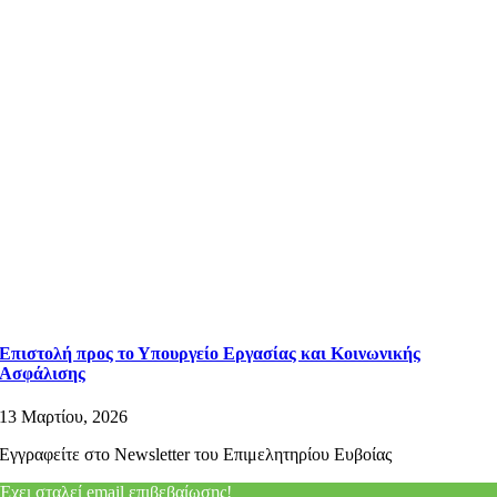
Επιστολή προς το Υπουργείο Εργασίας και Κοινωνικής
Ασφάλισης
13 Μαρτίου, 2026
Εγγραφείτε στο Newsletter του Επιμελητηρίου Ευβοίας
Έχει σταλεί email επιβεβαίωσης!