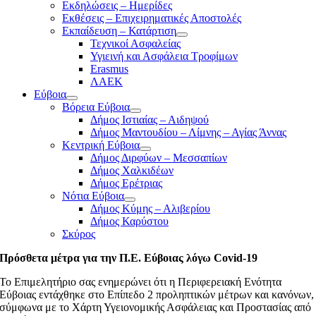
Εκδηλώσεις – Ημερίδες
Εκθέσεις – Επιχειρηματικές Αποστολές
Εκπαίδευση – Κατάρτιση
Τεχνικοί Ασφαλείας
Υγιεινή και Ασφάλεια Τροφίμων
Erasmus
ΛΑΕΚ
Εύβοια
Βόρεια Εύβοια
Δήμος Ιστιαίας – Αιδηψού
Δήμος Μαντουδίου – Λίμνης – Αγίας Άννας
Κεντρική Εύβοια
Δήμος Διρφύων – Μεσσαπίων
Δήμος Χαλκιδέων
Δήμος Ερέτριας
Νότια Εύβοια
Δήμος Κύμης – Αλιβερίου
Δήμος Καρύστου
Σκύρος
Πρόσθετα μέτρα για την Π.Ε. Εύβοιας λόγω Covid-19
Το Επιμελητήριο σας ενημερώνει ότι η Περιφερειακή Ενότητα
Εύβοιας εντάχθηκε στο Επίπεδο 2 προληπτικών μέτρων και κανόνων,
σύμφωνα με το Χάρτη Υγειονομικής Ασφάλειας και Προστασίας από