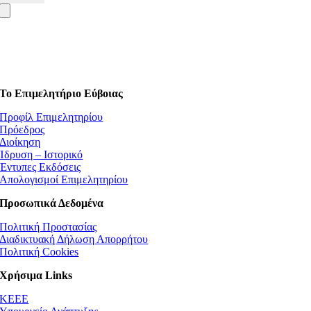
Το Επιμελητήριο Εύβοιας
Προφίλ Επιμελητηρίου
Πρόεδρος
Διοίκηση
Ίδρυση – Ιστορικό
Έντυπες Εκδόσεις
Απολογισμοί Επιμελητηρίου
Προσωπικά Δεδομένα
Πολιτική Προστασίας
Διαδικτυακή Δήλωση Απορρήτου
Πολιτική Cookies
Χρήσιμα Links
ΚEEE