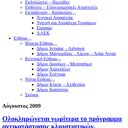
Εκδηλώσεις – Ημερίδες
Εκθέσεις – Επιχειρηματικές Αποστολές
Εκπαίδευση – Κατάρτιση
Τεχνικοί Ασφαλείας
Υγιεινή και Ασφάλεια Τροφίμων
Erasmus
ΛΑΕΚ
Εύβοια
Βόρεια Εύβοια
Δήμος Ιστιαίας – Αιδηψού
Δήμος Μαντουδίου – Λίμνης – Αγίας Άννας
Κεντρική Εύβοια
Δήμος Διρφύων – Μεσσαπίων
Δήμος Χαλκιδέων
Δήμος Ερέτριας
Νότια Εύβοια
Δήμος Κύμης – Αλιβερίου
Δήμος Καρύστου
Σκύρος
Αύγουστος 2009
Ολοκληρώνεται νωρίτερα το πρόγραμμα
αντικατάστασης κλιματιστικών.