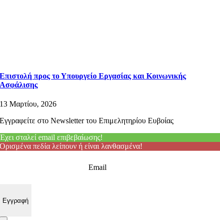
Επιστολή προς το Υπουργείο Εργασίας και Κοινωνικής
Ασφάλισης
13 Μαρτίου, 2026
Εγγραφείτε στο Newsletter του Επιμελητηρίου Ευβοίας
Έχει σταλεί email επιβεβαίωσης!
Ορισμένα πεδία λείπουν ή είναι λανθασμένα!
Email