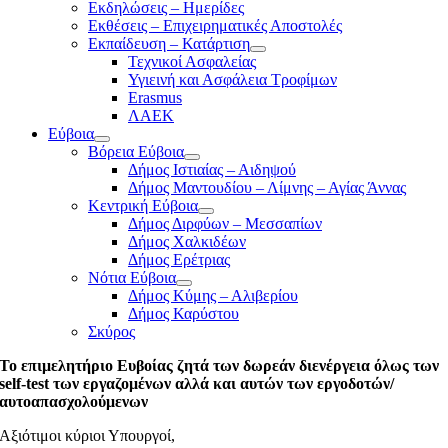
Εκδηλώσεις – Ημερίδες
Εκθέσεις – Επιχειρηματικές Αποστολές
Εκπαίδευση – Κατάρτιση
Τεχνικοί Ασφαλείας
Υγιεινή και Ασφάλεια Τροφίμων
Erasmus
ΛΑΕΚ
Εύβοια
Βόρεια Εύβοια
Δήμος Ιστιαίας – Αιδηψού
Δήμος Μαντουδίου – Λίμνης – Αγίας Άννας
Κεντρική Εύβοια
Δήμος Διρφύων – Μεσσαπίων
Δήμος Χαλκιδέων
Δήμος Ερέτριας
Νότια Εύβοια
Δήμος Κύμης – Αλιβερίου
Δήμος Καρύστου
Σκύρος
Το επιμελητήριο Ευβοίας ζητά των δωρεάν διενέργεια όλως των
self-test των εργαζομένων αλλά και αυτών των εργοδοτών/
αυτοαπασχολούμενων
Αξιότιμοι κύριοι Υπουργοί,