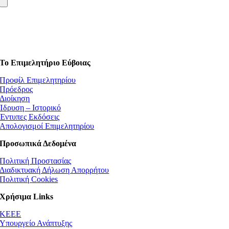
Το Επιμελητήριο Εύβοιας
Προφίλ Επιμελητηρίου
Πρόεδρος
Διοίκηση
Ίδρυση – Ιστορικό
Έντυπες Εκδόσεις
Απολογισμοί Επιμελητηρίου
Προσωπικά Δεδομένα
Πολιτική Προστασίας
Διαδικτυακή Δήλωση Απορρήτου
Πολιτική Cookies
Χρήσιμα Links
ΚEEE
Υπουργείο Ανάπτυξης