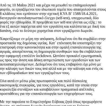
Από τις 10 Μαΐου 2021 και μέχρι να μειωθεί το επιδημιολογικό
φορτίο, οι εργαζόμενοι του ιδιωτικού τομέα που απασχολούνται στου
8 κλάδους που εμπίπτουν στην σχετική ΚΥΑ Β’ 1588/18.4.2021,
διενεργούν αυτοδιαγνωστικό έλεγχο (self-test), υποχρεωτικά, δύο
φορές την εβδομάδα. Η προμήθεια των self-test γίνεται ως εξής : το
ένα εξ αυτών παρέχεται από τον εργοδότη και καλύπτεται με δική του
δαπάνη, ενώ το δεύτερο χορηγείται στον εργαζόμενο δωρεάν.
Χαιρετίζουμε εν μέρη την απόφαση, δεδομένου ότι θα συμβάλει στην
προστασία της δημόσιας υγείας. Κατ΄ επέκταση θα υποστηρίξει την
επιστροφή στην κανονικότητα και στην ομαλή επαναλειτουργία της
αγοράς, αποτρέποντας τη δημιουργία συνθηκών που θα επιβάλλουν
την εφαρμογή επιπλέον lockdown. Ωστόσο προκαλεί ερωτηματικά,
ως προς την άνιση και άδικη αντιμετώπιση των εργοδοτών και των
αυτοαπασχολούμενων. Δεδομένου ότι τους επιβαρύνει όχι μόνο με
την κάλυψη των δικών τους test αλλά και με την κάλυψη και ενός εκ
των εβδομαδιαίων test των εργαζομένων τους.
Όλα αυτά εν μέσω μίας πρωτοφανούς και πολύ δύσκολης
οικονομικής συγκυρίας, για τους εργοδότες, κατά την οποία στην
κυριολεξία στενάζουν και καταβάλλουν πραγματικά απέλπιδες
προσπάθειες για την επαναλειτουργία των επιχειρήσεων τους.
Με την παρούσα το Επιμελητήριο Εύβοιας ζητά όπως προχωρήσετε
άμεσα, σε απόφαση δωρεάν διενέργειας και για το δεύτερο