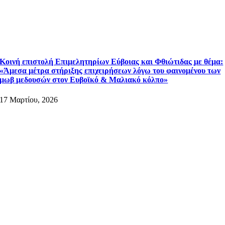
Κοινή επιστολή Επιμελητηρίων Εύβοιας και Φθιώτιδας με θέμα:
«Άμεσα μέτρα στήριξης επιχειρήσεων λόγω του φαινομένου των
μωβ μεδουσών στον Ευβοϊκό & Μαλιακό κόλπο»
17 Μαρτίου, 2026