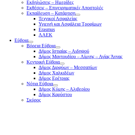
Εκδηλώσεις – Ημερίδες
Εκθέσεις – Επιχειρηματικές Αποστολές
Εκπαίδευση – Κατάρτιση
Τεχνικοί Ασφαλείας
Υγιεινή και Ασφάλεια Τροφίμων
Erasmus
ΛΑΕΚ
Εύβοια
Βόρεια Εύβοια
Δήμος Ιστιαίας – Αιδηψού
Δήμος Μαντουδίου – Λίμνης – Αγίας Άννας
Κεντρική Εύβοια
Δήμος Διρφύων – Μεσσαπίων
Δήμος Χαλκιδέων
Δήμος Ερέτριας
Νότια Εύβοια
Δήμος Κύμης – Αλιβερίου
Δήμος Καρύστου
Σκύρος